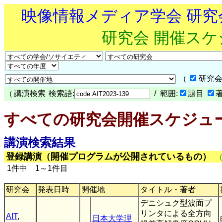
映像情報メディア学会 研
研究会 開催ス
（
研究会
（
講演検索
検索語:
/ 範囲:
題目
すべての研究会開催スケジュ
講演検索結果
登録講演（開催プログラムが公開されているもの）
1件中 1～1件目
研究会
発表日時
開催地
タイトル・著者
デニシュク型波面プ
リンタによる全方向
AIT
,
日本大学理