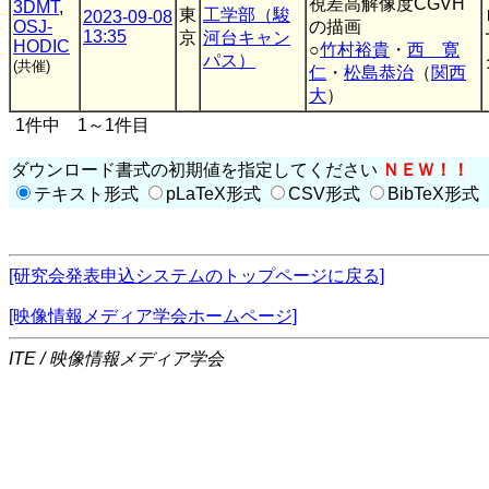
視差高解像度CGVH
3DMT
,
東
工学部（駿
2023-09-08
OSJ-
の描画
13:35
京
河台キャン
HODIC
○
竹村裕貴
・
西 寛
パス）
(共催)
仁
・
松島恭治
（
関西
大
）
1件中 1～1件目
ダウンロード書式の初期値を指定してください
ＮＥＷ！！
テキスト形式
pLaTeX形式
CSV形式
BibTeX形式
[研究会発表申込システムのトップページに戻る]
[映像情報メディア学会ホームページ]
ITE / 映像情報メディア学会