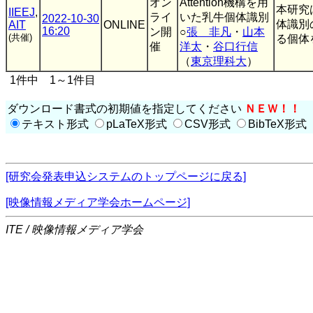
オン
Attention機構を用
本研究
IIEEJ
,
ライ
いた乳牛個体識別
2022-10-30
体識別
AIT
ONLINE
16:20
ン開
○
張 非凡
・
山本
(共催)
る個体
催
洋太
・
谷口行信
（
東京理科大
）
1件中 1～1件目
ダウンロード書式の初期値を指定してください
ＮＥＷ！！
テキスト形式
pLaTeX形式
CSV形式
BibTeX形式
[研究会発表申込システムのトップページに戻る]
[映像情報メディア学会ホームページ]
ITE / 映像情報メディア学会