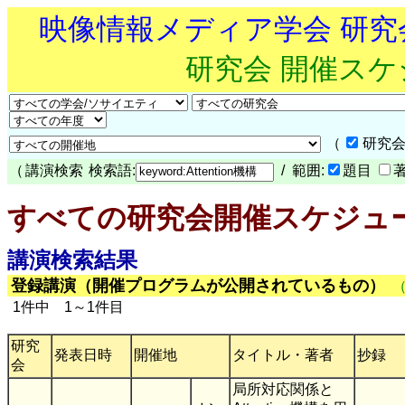
映像情報メディア学会 研
研究会 開催ス
（
研究会
（
講演検索
検索語:
/ 範囲:
題目
すべての研究会開催スケジュ
講演検索結果
登録講演（開催プログラムが公開されているもの）
1件中 1～1件目
研究
発表日時
開催地
タイトル・著者
抄録
会
局所対応関係と