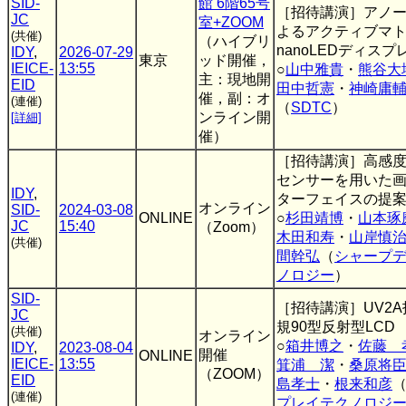
SID-
館 6階65号
［招待講演］アノ
JC
室+ZOOM
よるアクティブマ
(共催)
（ハイブリ
nanoLEDディス
IDY
,
2026-07-29
東京
ッド開催，
IEICE-
13:55
○
山中雅貴
・
熊谷大
主：現地開
EID
田中哲憲
・
神崎庸
催，副：オ
(連催)
（
SDTC
）
ンライン開
[詳細]
催）
［招待講演］高感
センサーを用いた
IDY
,
ターフェイスの提
オンライン
SID-
2024-03-08
ONLINE
○
杉田靖博
・
山本琢
JC
15:40
（Zoom）
木田和寿
・
山岸慎
(共催)
間幹弘
（
シャープ
ノロジー
）
SID-
［招待講演］UV2
JC
規90型反射型LCD
(共催)
オンライン
○
箱井博之
・
佐藤 
IDY
,
2023-08-04
開催
ONLINE
IEICE-
13:55
箕浦 潔
・
桑原将
（ZOOM）
EID
島孝士
・
根来和彦
(連催)
プレイテクノロジ