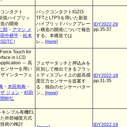
クコンタクト
バックコンタクトIGZO-
いた新規ハイブリッ
TFTとLTPSを用いた新規
構造の開発
ハイブリッドバックプレー
IDY2022-29
pp.35-37
二郎
・
アマン メ
ン構造の開発について報告
・
田中耕平
・
松木
する。本構造では
（
SDTC
）
レ...
[more]
ce Touch for
erface in LCD
Application ～ 高
フェザータッチと押込みを
チセンサーを用い
区別して検出できるフラッ
ユーザインターフェ
トディスプレイ上の超高感
IDY2022-18
pp.31-35
度圧力センサーを提案す
典
・
木田和寿
・
る．独自のセンサーパター
ザ ジョン
・
杉田
ン...
[more]
野間幹弘
レキシブル有機EL
いた外部補償方式
善技術の検討
IDY2022-19