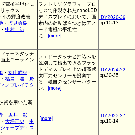
ード電極平坦化に
フォトリソグラフィープロ
トリックス
セスで作製されたnanoLED
プレイの輝度改善
ディスプレイにおいて、画
IDY2026-36
pp.10-13
地
・
塩見勇樹
・
素内の輝度ばらつきはアノ
輔
・
中村 渉
ード電極の平坦性
に...
[more]
度フォースタッチ
フェザータッチと押込みを
画面上ユーザイン
区別して検出できるフラッ
案
トディスプレイ上の超高感
IDY2024-22
磨
・
丸山武紀
・
pp.30-35
度圧力センサーを提案す
治
・
福島 浩
・
野
る．独自のセンサーパター
ディスプレイテク
ン...
[more]
A技術を用いた新
孝
・
坂井 彰
・
IDY2023-27
[more]
pp.10-14
臣
・
大坪正史
・
中
（
シャープディス
ー
）