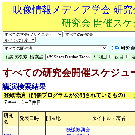
映像情報メディア学会 研
研究会 開催ス
（
研究会
（
講演検索
検索語:
/ 範囲:
題目
すべての研究会開催スケジュ
講演検索結果
登録講演（開催プログラムが公開されているもの）
7件中 1～7件目
研究
発表日時
開催地
タイトル・著者
会
機械振興会