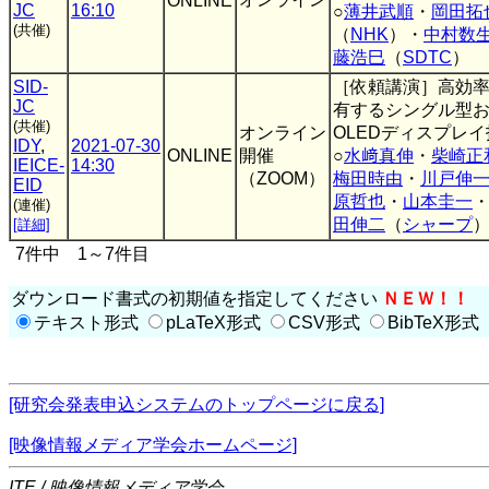
ONLINE
JC
16:10
○
薄井武順
・
岡田拓
(共催)
（
NHK
）・
中村数
藤浩巳
（
SDTC
）
SID-
［依頼講演］高効
JC
有するシングル型
(共催)
オンライン
OLEDディスプレ
IDY
,
2021-07-30
ONLINE
開催
○
水﨑真伸
・
柴崎正
IEICE-
14:30
（ZOOM）
梅田時由
・
川戸伸
EID
原哲也
・
山本圭一
(連催)
田伸二
（
シャープ
[詳細]
7件中 1～7件目
ダウンロード書式の初期値を指定してください
ＮＥＷ！！
テキスト形式
pLaTeX形式
CSV形式
BibTeX形式
[研究会発表申込システムのトップページに戻る]
[映像情報メディア学会ホームページ]
ITE / 映像情報メディア学会