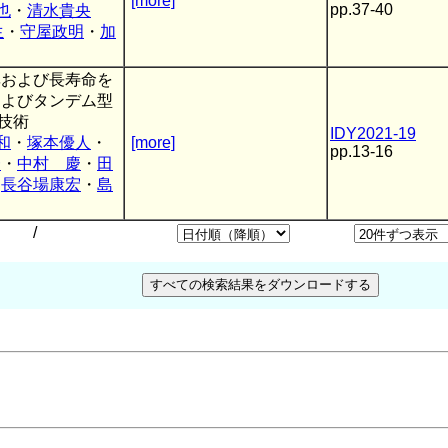
[more]
pp.37-40
也
・
清水貴央
生
・
守屋政明
・
加
率および長寿命を
およびタンデム型
イ技術
IDY2021-19
和
・
塚本優人
・
[more]
pp.13-16
一
・
中村 慶
・
田
・
長谷場康宏
・
島
）
/