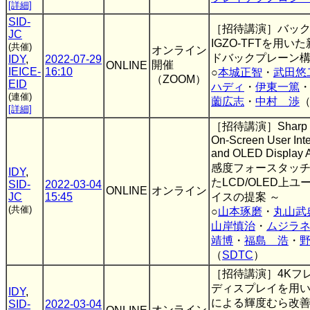
[詳細]
SID-
［招待講演］バッ
JC
IGZO-TFTを用
(共催)
オンライン
ドバックプレーン
IDY
,
2022-07-29
開催
ONLINE
IEICE-
16:10
○
本城正智
・
武田悠
（ZOOM）
EID
ハディ
・
伊東一篤
(連催)
薗広志
・
中村 渉
[詳細]
［招待講演］Sharp For
On-Screen User Int
and OLED Display 
感度フォースタッ
IDY
,
たLCD/OLED上
SID-
2022-03-04
ONLINE
オンライン
JC
15:45
イスの提案 ～
(共催)
○
山本琢磨
・
丸山武
山岸慎治
・
ムジラネ
靖博
・
福島 浩
・
（
SDTC
）
［招待講演］4Kフ
ディスプレイを用
IDY
,
による輝度むら改
SID-
2022-03-04
オンライン