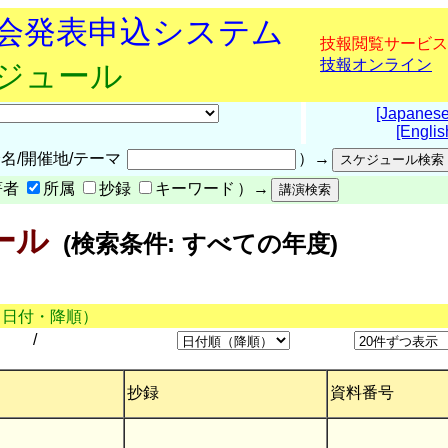
究会発表申込システム
技報閲覧サービス
技報オンライン
ケジュール
[Japanese
[Englis
名/開催地/テーマ
）→
著者
所属
抄録
キーワード
）→
ール
(検索条件: すべての年度)
（日付・降順）
/
抄録
資料番号