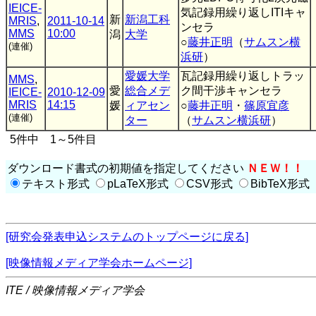
IEICE-
気記録用繰り返しITIキャ
新
新潟工科
MRIS
,
2011-10-14
ンセラ
MMS
10:00
潟
大学
○
藤井正明
（
サムスン横
(連催)
浜研
）
愛媛大学
瓦記録用繰り返しトラッ
MMS
,
愛
総合メデ
ク間干渉キャンセラ
IEICE-
2010-12-09
MRIS
14:15
媛
ィアセン
○
藤井正明
・
篠原宜彦
(連催)
ター
（
サムスン横浜研
）
5件中 1～5件目
ダウンロード書式の初期値を指定してください
ＮＥＷ！！
テキスト形式
pLaTeX形式
CSV形式
BibTeX形式
[研究会発表申込システムのトップページに戻る]
[映像情報メディア学会ホームページ]
ITE / 映像情報メディア学会