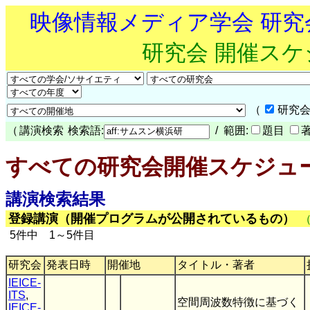
映像情報メディア学会 研
研究会 開催ス
（
研究会
（
講演検索
検索語:
/ 範囲:
題目
すべての研究会開催スケジュ
講演検索結果
登録講演（開催プログラムが公開されているもの）
5件中 1～5件目
研究会
発表日時
開催地
タイトル・著者
IEICE-
ITS
,
空間周波数特徴に基づく
IEICE-