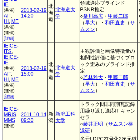
領域適応ブラインド
IE
北
北海道大
PSNR推定
2013-02-19
(共催)
海
AIT
,
14:20
学
○
粂川高広
・
甲藤二郎
道
HI
,
ME
（
早大
）・
和田直史
（
サ
(共催)
ムスン
）
(連催)
[詳細]
IEICE-
主観評価と画像特徴量の
ITS
,
IEICE-
相関性評価に基づくブロ
IE
北
ック歪みのブラインド推
北海道大
2013-02-19
(共催)
海
定
AIT
,
15:00
学
道
○
若林雅大
・
甲藤二郎
HI
,
ME
（
早大
）・
和田直史
（
サ
(共催)
ムスン
）
(連催)
[詳細]
トラック間非同期瓦記録
IEICE-
用繰り返し適応ITIキャン
新
新潟工科
MRIS
,
2011-10-14
セラ
MMS
09:30
潟
大学
○
藤井正明
（
サムスン横
(連催)
浜研
）
多元LDPC符号化2次元磁