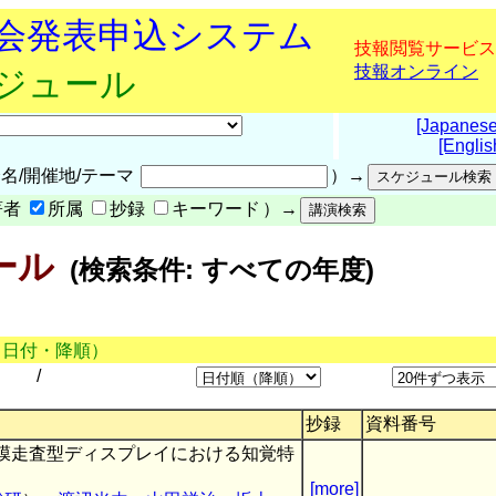
究会発表申込システム
技報閲覧サービス
技報オンライン
ケジュール
[Japanese
[Englis
名/開催地/テーマ
）→
著者
所属
抄録
キーワード
）→
ール
(検索条件: すべての年度)
（日付・降順）
/
抄録
資料番号
膜走査型ディスプレイにおける知覚特
[more]