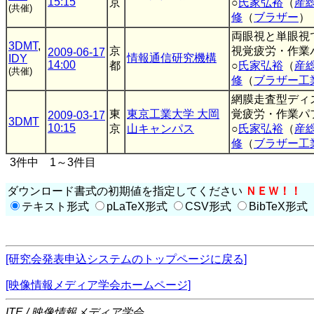
15:15
京
○
氏家弘裕
（
産
(共催)
修
（
ブラザー
）
両眼視と単眼視
3DMT
,
京
視覚疲労・作業
2009-06-17
情報通信研究機構
IDY
14:00
都
○
氏家弘裕
（
産
(共催)
修
（
ブラザー工
網膜走査型ディ
東
東京工業大学 大岡
覚疲労・作業パ
2009-03-17
3DMT
10:15
京
山キャンパス
○
氏家弘裕
（
産
修
（
ブラザー工
3件中 1～3件目
ダウンロード書式の初期値を指定してください
ＮＥＷ！！
テキスト形式
pLaTeX形式
CSV形式
BibTeX形式
[研究会発表申込システムのトップページに戻る]
[映像情報メディア学会ホームページ]
ITE / 映像情報メディア学会