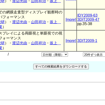
総研
）・
渡辺光由
・
山田祥治
・
坂上
での 網膜走査型ディスプレイ観察時の
IDY2009-63
パフォーマンス
[more]
3DIT2009-47
総研
）・
渡辺光由
・
山田祥治
・
坂上
pp.35-38
業
）
スプレイによる両眼視と単眼視での視
フォーマンス
[more]
3DIT2009-1
総研
）・
渡辺光由
・
山田祥治
・
坂上
業
）
/