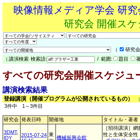
映像情報メディア学会 研
研究会 開催ス
（
研究会
（
講演検索
検索語:
/ 範囲:
題目
すべての研究会開催スケジュ
講演検索結果
登録講演（開催プログラムが公開されているもの）
3件中 1～3件目
研究会
発表日時
開催地
タイトル・著者
［招待講演］網
3DMT
,
東
性と生体安全性
2015-07-24
機械振興会館
IDY