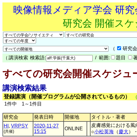
映像情報メディア学会 研
研究会 開催ス
（
研究会
（
講演検索
検索語:
/ 範囲:
題目
すべての研究会開催スケジュ
講演検索結果
登録講演（開催プログラムが公開されているもの）
1件中 1～1件目
研究会
発表日時
開催地
タイトル・著者
皮膚感覚における風
HI
,
VRPSY
2020-11-27
ONLINE
15:15
(共催)
○
小松英海
（
慶大
）