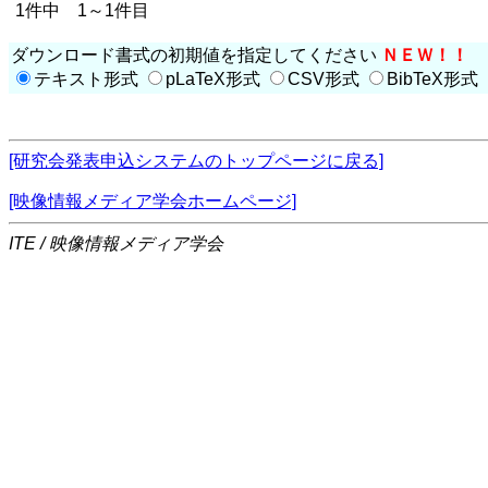
1件中 1～1件目
ダウンロード書式の初期値を指定してください
ＮＥＷ！！
テキスト形式
pLaTeX形式
CSV形式
BibTeX形式
[研究会発表申込システムのトップページに戻る]
[映像情報メディア学会ホームページ]
ITE / 映像情報メディア学会