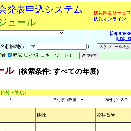
究会発表申込システム
技報閲覧サービス
技報オンライン
ケジュール
[Japanese
[Englis
名/開催地/テーマ
）→
著者
所属
抄録
キーワード
）→
ール
(検索条件: すべての年度)
（日付・降順）
/
抄録
資料番号