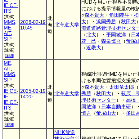
HUDを用いた視界不良時
IEICE-
における提示情報量の検
ITS
○
森本貴大
・
角田陸斗
・
松
(共催)
北
大
）・
浜岡秀勝
（
秋田大
MMS
,
2026-02-19
海
北海道大学
ME
,
10:45
海道道路管理技術センタ
道
AIT
,
（
北大
）・
平岡敏洋
（
日
SIP
花一己
・
森泉慎吾
（
帝塚
(共催)
（
近畿大
）
(連催)
[詳細]
ME
,
AIT
,
視線計測型HMDを用いた
MMS
,
SIP
ける車両位置把握支援策
(共催)
北
○
森本貴大
・
太田竜太郎
（
IEICE-
2025-02-19
海
北海道大学
秀勝
（
秋田大
）・
萩原 
IE
,
14:20
道
理技術センター
）・
高橋
IEICE-
岡敏洋
（
日本自動車研
）
ITS
慎吾
（
帝塚山大
）・
多田
(共催)
(連催)
[詳細]
NHK放送
技術研究所
視線計測型HMDを用いた