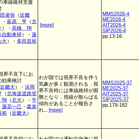
の車線維持支援
討
MMS2026-4
田凌弥
（
近畿
ME2026-4
）・
萩原 亨
（
北
[more]
AIT2026-4
ー
）・
高橋 翔
SIP2026-4
本自動車研
）・
蓮
pp.13-16
山大
）・
多田昌裕
視界不良下にお
わが国では視界不良を伴う
の効果検討
MMS2025-37
気象が多く観測される．視
近畿大
）・
浜岡
ME2025-37
界不良時には車線維持が困
亨
（
北海道道路管
AIT2025-37
難となり，視線が散らばる
SIP2025-37
 翔
（
北大
）・
平
傾向があることが報告さ
pp.179-182
・
蓮花一己
・
森泉
れ...
[more]
昌裕
（
近畿大
）
視界不良時にお
わが国では運転中急激に視