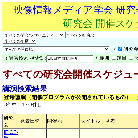
映像情報メディア学会 研
研究会 開催ス
（
研究会
（
講演検索
検索語:
/ 範囲:
題目
すべての研究会開催スケジュ
講演検索結果
登録講演（開催プログラムが公開されているもの）
3件中 1～3件目
研究
発表日時
開催地
タイトル・著者
会
IEICE-
IE
,