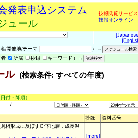
究会発表申込システム
技報閲覧サービス
技報オンライン
ケジュール
[Japanese
[Englis
名/開催地/テーマ
）→
著者
所属
抄録
キーワード
）→
ール
(検索条件: すべての年度)
（日付・降順）
/
抄録
資料番号
0規則相形成に及ぼすCr下地層，成長温
[more]