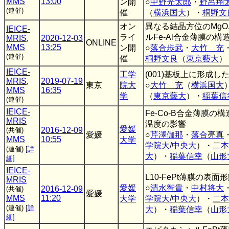
MMS
13:00
ン開
○
中野光太郎
・
野呂翔
(連催)
催
（
横浜国大
）・
桐野文
オン
異なる結晶方位のMg
IEICE-
ライ
ルFe-Al合金薄膜の
MRIS
,
2020-12-03
ONLINE
MMS
13:25
ン開
○
落合歩武
・
大竹 充
(連催)
催
桐野文良
（
東京藝大
）
IEICE-
工学
(001)基板上に形成し
MRIS
,
2019-07-19
東京
院大
○
大竹 充
（
横浜国大
MMS
16:35
学
（
東京藝大
）・
稲葉信
(連催)
IEICE-
Fe-Co-B合金薄膜
MRIS
温度の影響
愛媛
2016-12-09
(共催)
愛媛
○
芹澤伽那
・
落合亮真
MMS
10:55
大学
学院大/中央大
）・
二本
(連催)
[詳
大
）・
稲葉信幸
（
山形
細]
IEICE-
L10-FePt薄膜の
MRIS
愛媛
○
清水智貴
・
中村将大
2016-12-09
(共催)
愛媛
MMS
11:20
大学
学院大/中央大
）・
二本
(連催)
[詳
大
）・
稲葉信幸
（
山形
細]