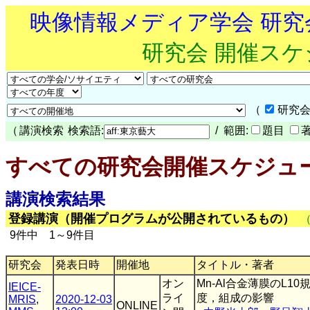
映像情報メディア学会 研
研究会 開催ス
（
研究会
（
講演検索
検索語:
/ 範囲:
題目
すべての研究会開催スケジュ
講演検索結果
登録講演（開催プログラムが公開されているもの）
9件中 1～9件目
研究会
発表日時
開催地
タイトル・著者
オン
Mn-Al合金薄膜のL1
IEICE-
ライ
度，組成の影響
MRIS
,
2020-12-03
ONLINE