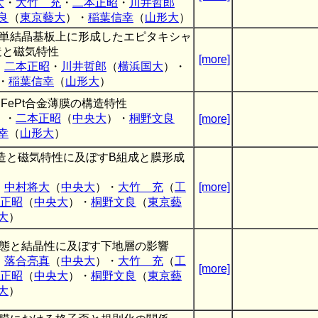
太
・
大竹 充
・
二本正昭
・
川井哲郎
良
（
東京藝大
）・
稲葉信幸
（
山形大
）
O単結晶基板上に形成したエピタキシャ
構造と磁気特性
[more]
・
二本正昭
・
川井哲郎
（
横浜国大
）・
・
稲葉信幸
（
山形大
）
たFePt合金薄膜の構造特性
）・
二本正昭
（
中央大
）・
桐野文良
[more]
幸
（
山形大
）
の構造と磁気特性に及ぼすB組成と膜形成
・
中村将大
（
中央大
）・
大竹 充
（
工
[more]
正昭
（
中央大
）・
桐野文良
（
東京藝
大
）
表面形態と結晶性に及ぼす下地層の影響
・
落合亮真
（
中央大
）・
大竹 充
（
工
[more]
正昭
（
中央大
）・
桐野文良
（
東京藝
大
）