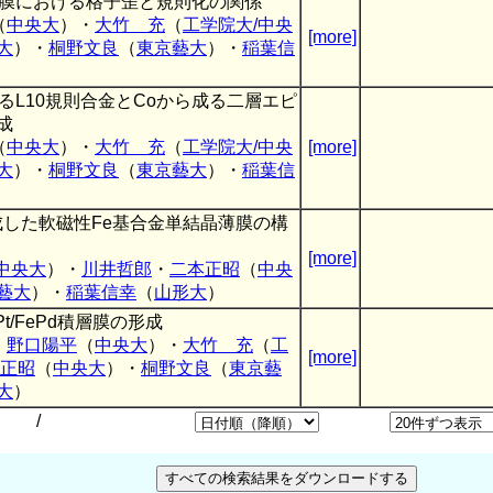
薄膜における格子歪と規則化の関係
（
中央大
）・
大竹 充
（
工学院大/中央
[more]
大
）・
桐野文良
（
東京藝大
）・
稲葉信
るL10規則合金とCoから成る二層エピ
成
（
中央大
）・
大竹 充
（
工学院大/中央
[more]
大
）・
桐野文良
（
東京藝大
）・
稲葉信
に形成した軟磁性Fe基合金単結晶薄膜の構
[more]
中央大
）・
川井哲郎
・
二本正昭
（
中央
藝大
）・
稲葉信幸
（
山形大
）
t/FePd積層膜の形成
・
野口陽平
（
中央大
）・
大竹 充
（
工
[more]
正昭
（
中央大
）・
桐野文良
（
東京藝
大
）
/