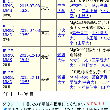
エピタキシャルFePt
IEICE-
中央
○
中村将大
・
落合亮真
MRIS
,
2016-07-08
東京
MMS
13:25
大学
大
）・
二本正昭
（
中央
(連催)
幸
（
山形大
）
MgO単結晶基板におけ
IEICE-
タキシャル磁性膜の形
中央
MRIS
,
2016-07-08
東京
○
落合亮真
・
中村将大
MMS
13:50
大学
大
）・
二本正昭
（
中央
(連催)
幸
（
山形大
）
MgO(001)基板上
IEICE-
愛媛
造解析
MRIS
,
2015-12-10
愛媛
MMS
15:45
大学
○
大竹 充
（
工学院大/
(連催)
大
）・
桐野文良
（
東京
L10規則構造を持つFeP
IEICE-
愛媛
○
中村将大
・
落合亮真
MRIS
,
2015-12-11
愛媛
MMS
10:55
大学
学院大/中央大
）・
二本
(連催)
大
）・
稲葉信幸
（
山形
9件中 1～9件目
ダウンロード書式の初期値を指定してください
ＮＥＷ！！
テキスト形式
pLaTeX形式
CSV形式
BibTeX形式