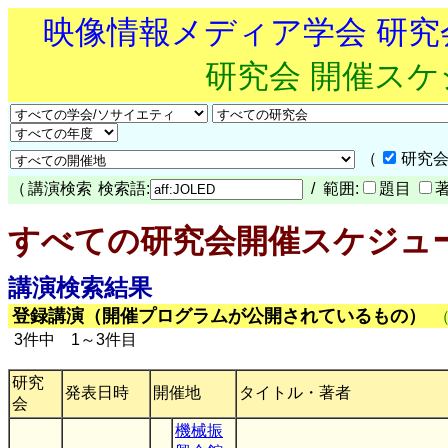
映像情報メディア学会 研
研究会 開催ス
（
研究会
（
講演検索
検索語:
/ 範囲:
題目
すべての研究会開催スケジュ
講演検索結果
登録講演（開催プログラムが公開されているもの）
3件中 1～3件目
研究
発表日時
開催地
タイトル・著者
会
機械振