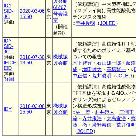
興会館
［依頼講演］中大型有機EL
IDY
,
6階67
東
ィスプレイ向け高性能酸化物
SID-
2020-03-06
号会議
JC
15:50
京
ランジスタ技術
室
(共催)
○
荒井俊明
（
JOLED
）
（開催
延期）
IDY
,
［依頼講演］高信頼性TFTを
SID-
成するためのポリイミド基板
JC
東
機械振
ついての報告
2018-07-30
(共催)
IEICE-
13:50
京
興会館
木下智豊
・
石山雄一郎
・
藤森
EID
成
・
増田健太
・
高橋賢一
・○
(連催)
中正信
・
荒井俊明
（
JOLED
[詳細]
［依頼講演］高信頼性酸化物
TFT基板を実現するAlOスパ
タリング法によるセルフアラ
東
機械振
ン構造形成技術
2018-03-08
IDY
15:50
京
興会館
○
林 宏
・
村井淳人
・
三浦正
範
・
寺井康浩
・
大島宜浩
・
齊
藤 徹
・
廣升泰信
・
荒井俊明
（
JOLED
）