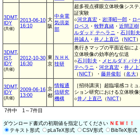
超多視点裸眼立体映像システ
証実験
中央電
3DMT
,
大
○
河北真宏
・
岩澤昭一郎
・
ロ
2013-06-10
気倶楽
IDY
16:10
阪
ロペス
・
牧野真緒
・
近間正樹
(共催)
部
ルダッド テヘラニ
・
石川彰
井誠人
・
井ノ上直己
（
NICT
奥行きマップの平面近似によ
3DMT
,
立体映像の効率的な伝送
東
ＮＨＫ
IST
,
2012-10-30
○
石川彰夫
・
メヒルダド パナ
IDY
16:30
京
技研
テヘラニ
・
河北真宏
・
井ノ上
(共催)
（
NICT
）・
藤井俊彰
（
名大
情報通
［招待講演］超臨場感コミュ
3DMT
,
京
2009-06-16
信研究
ション研究における立体映像
IDY
13:00
都
(共催)
機構
○
井ノ上直己
（
NICT
）
7件中 1～7件目
ダウンロード書式の初期値を指定してください
ＮＥＷ！！
テキスト形式
pLaTeX形式
CSV形式
BibTeX形式