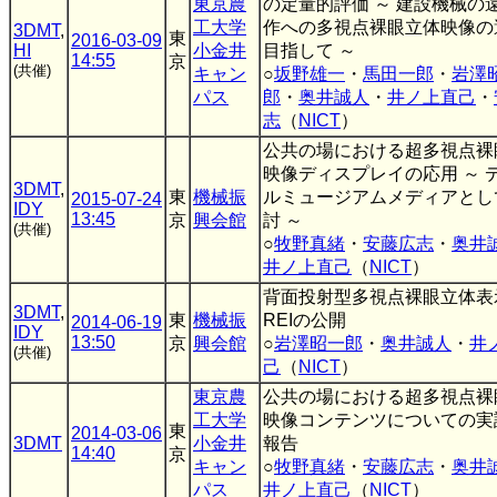
東京農
の定量的評価 ～ 建設機械の
工大学
作への多視点裸眼立体映像の
3DMT
,
東
2016-03-09
HI
小金井
目指して ～
14:55
京
(共催)
キャン
○
坂野雄一
・
馬田一郎
・
岩澤
パス
郎
・
奥井誠人
・
井ノ上直己
・
志
（
NICT
）
公共の場における超多視点裸
映像ディスプレイの応用 ～ 
3DMT
,
東
機械振
ルミュージアムメディアとし
2015-07-24
IDY
13:45
京
興会館
討 ～
(共催)
○
牧野真緒
・
安藤広志
・
奥井
井ノ上直己
（
NICT
）
背面投射型多視点裸眼立体表
3DMT
,
東
機械振
REIの公開
2014-06-19
IDY
13:50
京
興会館
○
岩澤昭一郎
・
奥井誠人
・
井
(共催)
己
（
NICT
）
東京農
公共の場における超多視点裸
工大学
映像コンテンツについての実
東
2014-03-06
3DMT
小金井
報告
14:40
京
キャン
○
牧野真緒
・
安藤広志
・
奥井
パス
井ノ上直己
（
NICT
）