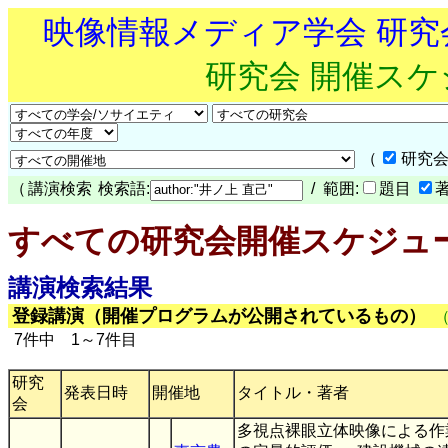
映像情報メディア学会 研
研究会 開催ス
（
研究会
（
講演検索
検索語:
/ 範囲:
題目
すべての研究会開催スケジュ
講演検索結果
登録講演（開催プログラムが公開されているもの）
7件中 1～7件目
研究
発表日時
開催地
タイトル・著者
会
多視点裸眼立体映像による作