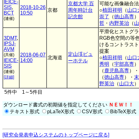
IEICE-
京都大学 百
可能な画像融合法
SIS
,
2018-10-26
京都
周年時計台
○
植田祥明
（
山口
BCT
10:50
記念館
崇了
（
徳山高専
）
(連催)
哲
・
内野英治
（
山
平滑化ヒストグラ
3DMT
,
RGB色空間の等
IPSJ-
けるコントラスト
AVM
提案
定山渓ビュ
2018-06-07
(共催)
北海道
○
植田祥明
（
山口
IEICE-
14:00
ーホテル
秀明
（
宇部高専
）
SIS
（
鹿児島高専
）・
(連催)
（
徳山高専
）・
末
[詳細]
野英治
（
山口大
）
5件中 1～5件目
ダウンロード書式の初期値を指定してください
ＮＥＷ！！
テキスト形式
pLaTeX形式
CSV形式
BibTeX形式
[研究会発表申込システムのトップページに戻る]