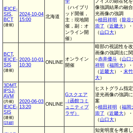
学
ノイズの顕在化を
（ハイブリ
像強調結果の融合
IEICE-
ッド開催，
光画像の強調
SIS
,
2024-10-04
北海道
BCT
15:00
主：現地開
○
植田祥明
（
龍谷
(連催)
催，副：オ
崇了
（
近畿大
）・
ンライン開
（
山口大
）
催）
暗部の視認性を改
画像の強調法に関
BCT
,
オンライン
○
赤井優斗
（
山口
IEICE-
2020-10-01
ONLINE
SIS
10:30
開催
祥明
（
福岡大
）・
(連催)
（
近畿大
）・
末竹
大
）
3DMT
,
ヒストグラム指定
IPSJ-
Gスクエア
逆光画像の強調に
AVM
（函館コミ
案
2020-06-03
(共催)
ONLINE
IEICE-
13:20
ュニティプ
○
植田祥明
（
福岡
SIS
ラザ）
崇了
（
近畿大
）・
(連催)
（
山口大
）
[詳細]
知覚明度を考慮し