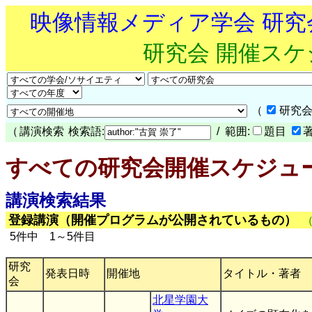
映像情報メディア学会 研
研究会 開催ス
（
研究会
（
講演検索
検索語:
/ 範囲:
題目
すべての研究会開催スケジュ
講演検索結果
登録講演（開催プログラムが公開されているもの）
5件中 1～5件目
研究
発表日時
開催地
タイトル・著者
会
北星学園大