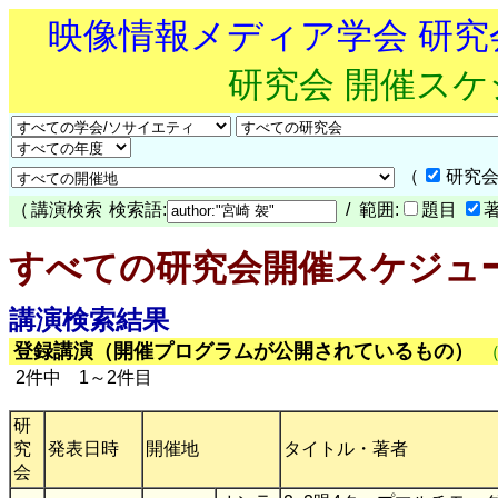
映像情報メディア学会 研
研究会 開催ス
（
研究会
（
講演検索
検索語:
/ 範囲:
題目
すべての研究会開催スケジュ
講演検索結果
登録講演（開催プログラムが公開されているもの）
2件中 1～2件目
研
究
発表日時
開催地
タイトル・著者
会