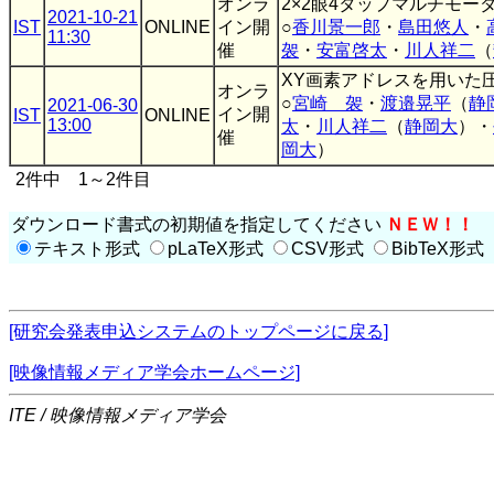
オンラ
2×2眼4タップマルチモ
2021-10-21
IST
ONLINE
イン開
○
香川景一郎
・
島田悠人
・
11:30
催
袈
・
安富啓太
・
川人祥二
（
XY画素アドレスを用いた
オンラ
○
宮崎 袈
・
渡邉晃平
（
静
2021-06-30
イン開
IST
ONLINE
13:00
太
・
川人祥二
（
静岡大
）・
催
岡大
）
2件中 1～2件目
ダウンロード書式の初期値を指定してください
ＮＥＷ！！
テキスト形式
pLaTeX形式
CSV形式
BibTeX形式
[研究会発表申込システムのトップページに戻る]
[映像情報メディア学会ホームページ]
ITE / 映像情報メディア学会