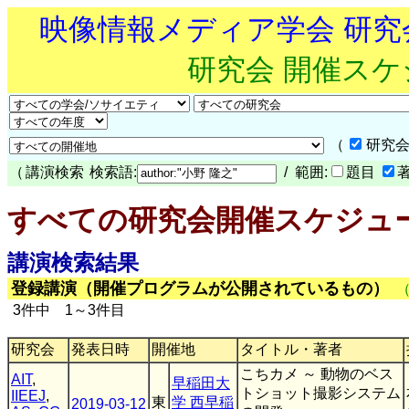
映像情報メディア学会 研
研究会 開催ス
（
研究会
（
講演検索
検索語:
/ 範囲:
題目
すべての研究会開催スケジュ
講演検索結果
登録講演（開催プログラムが公開されているもの）
3件中 1～3件目
研究会
発表日時
開催地
タイトル・著者
こちカメ ～ 動物のベス
AIT
,
早稲田大
トショット撮影システム
IIEEJ
,
東
学 西早稲
2019-03-12