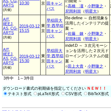
AS
,
CG-
の開発 ～
10:30
京
田キャン
ARTS
○
高橋 凜
・
小野隆之
・
パス
(共催)
尼岡利崇
（
明星大
）
Re-define ～ 自然現象を
AIT
,
早稲田大
活用したインテリアの提
IIEEJ
,
東
学 西早稲
2019-03-12
AS
,
CG-
案 ～
15:15
京
田キャン
ARTS
○
佐藤 錬
・
小野隆之
・
パス
(共催)
尼岡利祟
（
明星大
）
indef.D ～ ３次元モーシ
AIT
,
早稲田大
ョンを活用した２次元ド
IIEEJ
,
東
学 西早稲
ローイングシステムの提
2019-03-12
AS
,
CG-
15:30
京
田キャン
案 ～
ARTS
パス
○
田上大貴
・
小野隆之
・
(共催)
尼岡利祟
（
明星大
）
3件中 1～3件目
ダウンロード書式の初期値を指定してください
ＮＥＷ！！
テキスト形式
pLaTeX形式
CSV形式
BibTeX形式