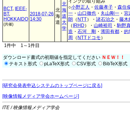
イングの取り組み
北
○
小野正人
・
佐藤孝子
・
森住
BCT
,
IEEE-
北
海
一
・
山口徹也
・
丸山剛一
・
宮
BT
,
2018-07-26
海
道
HOKKAIDO
14:30
朗
（
NTT
）・
諸石治之
・
藤木
道
大
(共催)
（
IRHD
）・
山崎裕司
・
駒野
学
造
・
石河 剛
・
濱田有都
・
的
周
（
NTTドコモ
）
1件中 1～1件目
ダウンロード書式の初期値を指定してください
ＮＥＷ！！
テキスト形式
pLaTeX形式
CSV形式
BibTeX形式
[研究会発表申込システムのトップページに戻る]
[映像情報メディア学会ホームページ]
ITE / 映像情報メディア学会