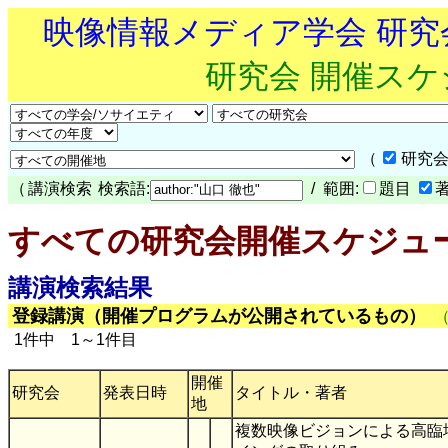
映像情報メディア学会 研
研究会 開催ス
（
研究会
（
講演検索
検索語:
/ 範囲:
題目
すべての研究会開催スケジュ
講演検索結果
登録講演（開催プログラムが公開されているもの）
1件中 1～1件目
開催
研究会
発表日時
タイトル・著者
地
複数映像ビジョンによる高臨