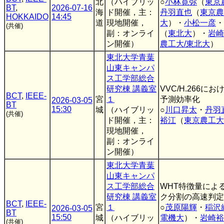
北
（ハイブリッ
○
小林寛弥
（
東京
BT
,
2026-07-16
海
ド開催，主：
丹羽直也
（
東京農
HOKKAIDO
14:45
道
現地開催，
大
）・
小松一彦
・
(共催)
副：オンライ
（
東北大
）・
岩崎
ン開催）
農工大/東北大
）
東北大学青葉
山東キャンパ
ス工学部総合
研究棟 講義室
VVC/H.266に
BCT
,
IEEE-
宮
１
予測効率化
2026-03-05
BT
15:30
城
（ハイブリッ
○
川口昇太
・
丹羽
(共催)
ド開催，主：
裕江
（
東京農工大
現地開催，
副：オンライ
ン開催）
東北大学青葉
山東キャンパ
ス工学部総合
WHT特徴量によ
研究棟 講義室
ク分割の高速判定
BCT
,
IEEE-
宮
１
○
茂原陽輝
・
稲沢
2026-03-05
BT
15:50
城
（ハイブリッ
電機大
）・
岩崎裕
(共催)