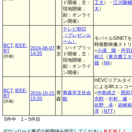
ド開催，主：
工大
）・
江川隆輔
現地開催，
大
）
副：オンライ
ン開催）
テレビ朝日
（プレゼンル
モバイルSINET
ーム）
時複数映像ストリ
BCT
,
IEEE-
東
（ハイブリッ
2024-06-07
○
小浦 陽
・
丹羽
BT
14:35
京
ド開催，主：
(共催)
裕江
（
東京農工大
現地開催，
雄
（
NII
）
副：オンライ
ン開催）
HEVCリアルタイ
による8Kエンコ
BCT
,
IEEE-
青
青森市文化会
○
中島靖之
・
西田
2016-10-21
BT
15:20
森
館
充郎
・
中村 健
・
(共催)
佐野 卓
・
岩崎裕
淳
（
NTT
）
5件中 1～5件目
ダウンロード書式の初期値を指定してください
ＮＥＷ！！