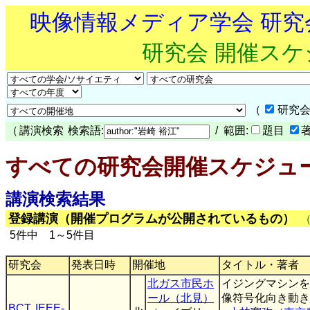
映像情報メディア学会 研
研究会 開催ス
（
研究会
（
講演検索
検索語:
/ 範囲:
題目
すべての研究会開催スケジュ
講演検索結果
登録講演（開催プログラムが公開されているもの）
5件中 1～5件目
研究会
発表日時
開催地
タイトル・著者
北ガス市民ホ
イジングマシンを
ール（北見）
像符号化向き動き
BCT
,
IEEE-