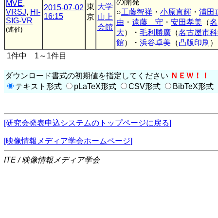
の開発
MVE
,
東
大学
2015-07-02
VRSJ
,
HI-
○
工藤智祥
・
小原直輝
・
浦田
16:15
京
山上
SIG-VR
由
・
遠藤 守
・
安田孝美
（
名
会館
(連催)
大
）・
毛利勝廣
（
名古屋市科
館
）・
浜谷卓美
（
凸版印刷
）
1件中 1～1件目
ダウンロード書式の初期値を指定してください
ＮＥＷ！！
テキスト形式
pLaTeX形式
CSV形式
BibTeX形式
[研究会発表申込システムのトップページに戻る]
[映像情報メディア学会ホームページ]
ITE / 映像情報メディア学会