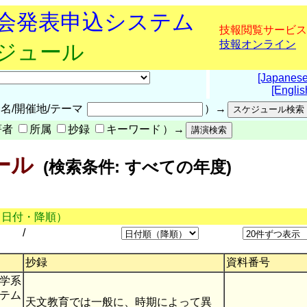
究会発表申込システム
技報閲覧サービス
技報オンライン
ケジュール
[Japanese
[Englis
名/開催地/テーマ
）→
著者
所属
抄録
キーワード
）→
ール
(検索条件: すべての年度)
（日付・降順）
/
抄録
資料番号
学系
テム
天文教育では一般に、時期によって異