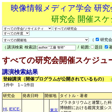
映像情報メディア学会 研
研究会 開催ス
（
研究会
（
講演検索
検索語:
/ 範囲:
題目
すべての研究会開催スケジュ
講演検索結果
登録講演（開催プログラムが公開されているもの）
1件中 1～1件目
研究会
発表日時
開催地
タイトル・著者
プラネタリウムと連繋した科
博物館における鑑賞支援シス
HI
,
IEICE-
東京