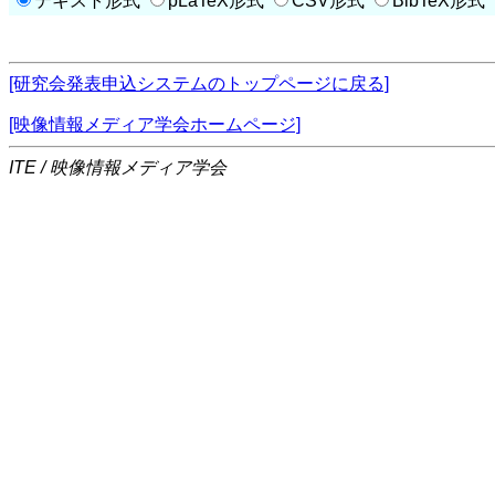
テキスト形式
pLaTeX形式
CSV形式
BibTeX形式
[研究会発表申込システムのトップページに戻る]
[映像情報メディア学会ホームページ]
ITE / 映像情報メディア学会