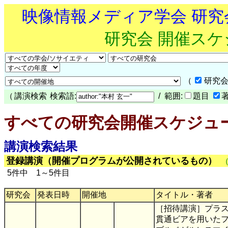
映像情報メディア学会 研
研究会 開催ス
（
研究会
（
講演検索
検索語:
/ 範囲:
題目
すべての研究会開催スケジュ
講演検索結果
登録講演（開催プログラムが公開されているもの）
5件中 1～5件目
研究会
発表日時
開催地
タイトル・著者
［招待講演］プラ
貫通ビアを用いた