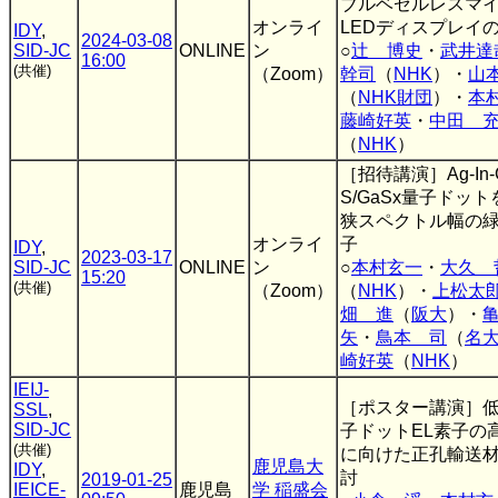
ブルベゼルレスマ
オンライ
LEDディスプレイ
IDY
,
2024-03-08
SID-JC
ONLINE
ン
○
辻 博史
・
武井達
16:00
(共催)
（Zoom）
幹司
（
NHK
）・
山
（
NHK財団
）・
本
藤崎好英
・
中田 
（
NHK
）
［招待講演］Ag-In-
S/GaSx量子ドッ
狭スペクトル幅の緑
オンライ
子
IDY
,
2023-03-17
SID-JC
ONLINE
ン
○
本村玄一
・
大久 
15:20
(共催)
（Zoom）
（
NHK
）・
上松太
畑 進
（
阪大
）・
矢
・
鳥本 司
（
名
崎好英
（
NHK
）
IEIJ-
［ポスター講演］
SSL
,
SID-JC
子ドットEL素子の
(共催)
に向けた正孔輸送
鹿児島大
IDY
,
討
2019-01-25
IEICE-
鹿児島
学 稲盛会