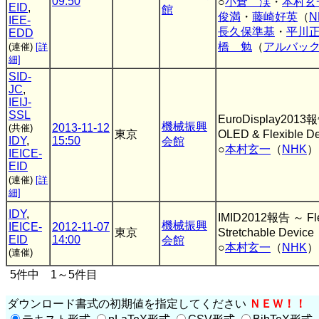
09:50
○
小倉 渓
・
本村玄
EID
,
館
俊満
・
藤崎好英
（
N
IEE-
長久保準基
・
平川
EDD
橋 勉
（
アルバッ
(連催)
[詳
細]
SID-
JC
,
IEIJ-
SSL
EuroDisplay2013
機械振興
2013-11-12
(共催)
東京
OLED & Flexible D
IDY
,
15:50
会館
○
本村玄一
（
NHK
）
IEICE-
EID
(連催)
[詳
細]
IDY
,
IMID2012報告 ～ Fle
機械振興
IEICE-
2012-11-07
東京
Stretchable Device
EID
14:00
会館
○
本村玄一
（
NHK
）
(連催)
5件中 1～5件目
ダウンロード書式の初期値を指定してください
ＮＥＷ！！