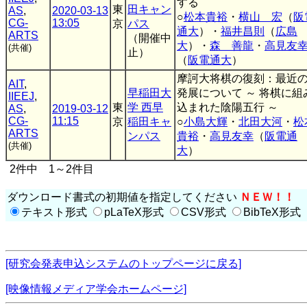
する
東
田キャン
AS
,
2020-03-13
○
松本貴裕
・
横山 宏
（
阪
CG-
13:05
京
パス
通大
）・
福井昌則
（
広島
ARTS
（開催中
大
）・
森 善龍
・
高見友
(共催)
止）
（
阪電通大
）
摩訶大将棋の復刻：最近
AIT
,
早稲田大
発展について ～ 将棋に組
IIEEJ
,
東
学 西早
込まれた陰陽五行 ～
AS
,
2019-03-12
CG-
11:15
京
稲田キャ
○
小島大輝
・
北田大河
・
松
ARTS
ンパス
貴裕
・
高見友幸
（
阪電通
(共催)
大
）
2件中 1～2件目
ダウンロード書式の初期値を指定してください
ＮＥＷ！！
テキスト形式
pLaTeX形式
CSV形式
BibTeX形式
[研究会発表申込システムのトップページに戻る]
[映像情報メディア学会ホームページ]