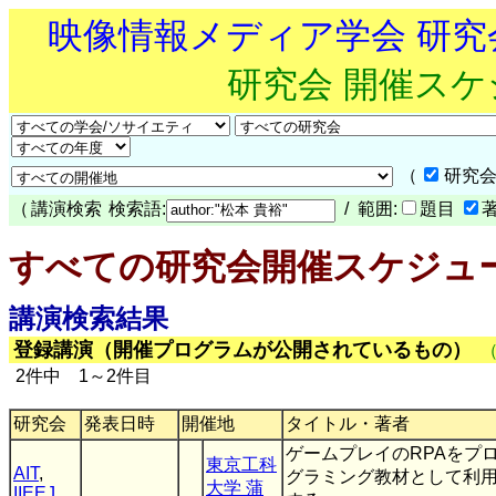
映像情報メディア学会 研
研究会 開催ス
（
研究会
（
講演検索
検索語:
/ 範囲:
題目
すべての研究会開催スケジュ
講演検索結果
登録講演（開催プログラムが公開されているもの）
2件中 1～2件目
研究会
発表日時
開催地
タイトル・著者
ゲームプレイのRPAをプ
東京工科
AIT
,
グラミング教材として利
大学 蒲
IIEEJ
,