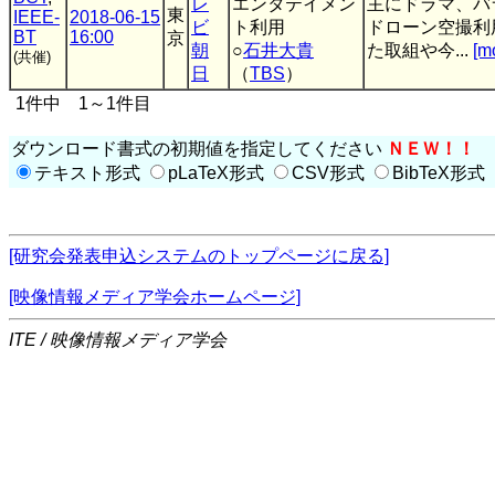
レ
エンタテイメン
主にドラマ、バ
東
IEEE-
2018-06-15
ビ
ト利用
ドローン空撮利
BT
16:00
京
朝
○
石井大貴
た取組や今...
[m
(共催)
日
（
TBS
）
1件中 1～1件目
ダウンロード書式の初期値を指定してください
ＮＥＷ！！
テキスト形式
pLaTeX形式
CSV形式
BibTeX形式
[研究会発表申込システムのトップページに戻る]
[映像情報メディア学会ホームページ]
ITE / 映像情報メディア学会