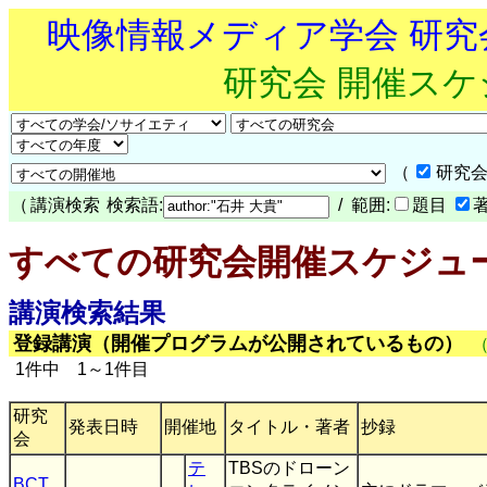
映像情報メディア学会 研
研究会 開催ス
（
研究会
（
講演検索
検索語:
/ 範囲:
題目
すべての研究会開催スケジュ
講演検索結果
登録講演（開催プログラムが公開されているもの）
1件中 1～1件目
研究
発表日時
開催地
タイトル・著者
抄録
会
テ
TBSのドローン
BCT
,