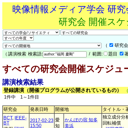
映像情報メディア学会 研
研究会 開催ス
（
研究会
（
講演検索
検索語:
/ 範囲:
題目
すべての研究会開催スケジュ
講演検索結果
登録講演（開催プログラムが公開されているもの）
1件中 1～1件目
研究会
発表日時
開催地
タイトル・
独立成分分析
BCT
,
IEEE-
愛
かんぽの宿 知多
2017-02-23
BT
回転補償
15:50
知
美浜