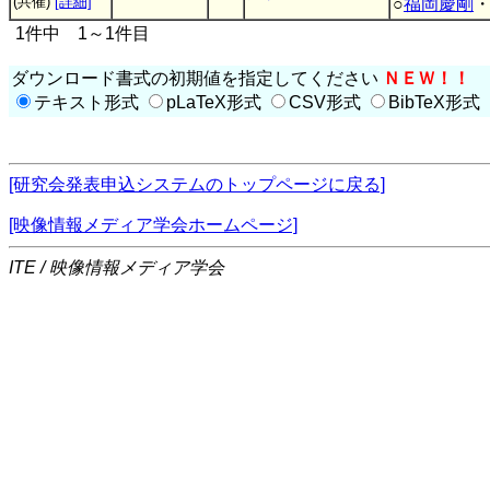
(共催)
[詳細]
○
福岡慶剛
1件中 1～1件目
ダウンロード書式の初期値を指定してください
ＮＥＷ！！
テキスト形式
pLaTeX形式
CSV形式
BibTeX形式
[研究会発表申込システムのトップページに戻る]
[映像情報メディア学会ホームページ]
ITE / 映像情報メディア学会