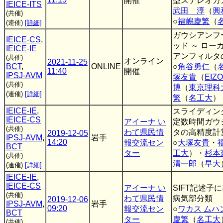
開催
型ステレオカ
IEICE-ITS
武田 淳
（
興
(共催)
○
福嶋慶繁
（
(連催)
[詳細]
ガウシアンフ
IEICE-CS
,
ッド ～ ロー
IEICE-IE
アンフィルタ
(共催)
オンライン
2021-11-25
BCT
,
ONLINE
○
角谷勇仁
（
11:40
開催
IPSJ-AVM
塚友貴
（
EIZO
(共催)
博
（
東京理科
(連催)
[詳細]
繁
（
名工大
）
IEICE-IE
,
スライディン
IEICE-CS
アイーナ い
定数時間ガウ
(共催)
わて県民情
タの高精度計
2019-12-05
IPSJ-AVM
,
岩手
14:20
報交流セン
○
大塚友貴
・
BCT
ター
工大
）・
杉本
(共催)
清一郎
（
早大
(連催)
[詳細]
IEICE-IE
,
IEICE-CS
アイーナ い
SIFT記述子
(共催)
わて県民情
病気部分類
2019-12-06
IPSJ-AVM
,
岩手
09:20
報交流セン
○
ワカス ムハ
BCT
ター
慶繁
（
名工大
(共催)