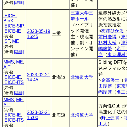
(連催)
[詳細]
催）
三重大学三
遠赤外線カメ
IEICE-
翠ホール
体の熱放射に
BioX
,
（ハイブリ
脈拍数推定
IEICE-SIP
,
ッド開催，
○
梅澤ひかる
IEICE-IE
2023-05-19
三重
(共催)
16:45
主：現地開
前田慶博
（
東
IST
,
ME
催，副：オ
杉村大輔
（
津
(共催)
ンライン開
嶋慶繁
（
名工
(連催)
[詳細]
催）
之
（
東京理科
MMS
,
ME
,
Sliding D
AIT
込みフィルタ
(共催)
述
2023-02-21
IEICE-IE
,
北海道
北海道大学
14:45
○
金高倭士
（
IEICE-ITS
田慶博
（
東京
(共催)
嶋慶繁
（
名工
(連催)
[詳細]
MMS
,
ME
,
AIT
方向性Cubi
(共催)
高速化手法の
2023-02-21
IEICE-IE
,
北海道
北海道大学
15:00
○
野上遥貴
・
IEICE-ITS
工大
）
(共催)