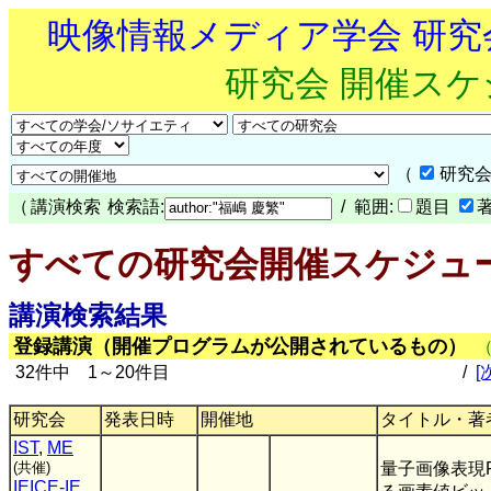
映像情報メディア学会 研
研究会 開催ス
（
研究会
（
講演検索
検索語:
/ 範囲:
題目
すべての研究会開催スケジュ
講演検索結果
登録講演（開催プログラムが公開されているもの）
32件中 1～20件目
/
[
研究会
発表日時
開催地
タイトル・著
IST
,
ME
(共催)
量子画像表現F
IEICE-IE
,