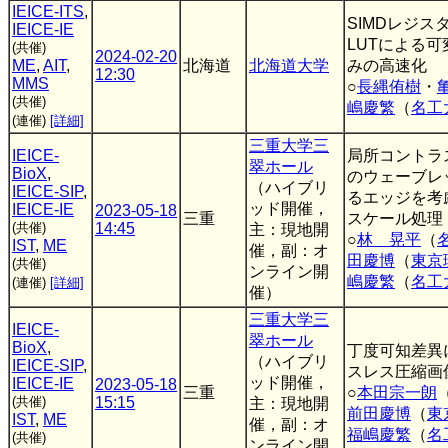
IEICE-ITS
,
SIMDレジス
IEICE-IE
LUTによる
(共催)
2024-02-20
ME
,
AIT
,
北海道
北海道大学
みの高速化
12:30
MMS
○
長縄侑樹
・
(共催)
嶋慶繁
（
名工
(連催)
[詳細]
三重大学三
IEICE-
局所コントラ
翠ホール
BioX
,
のウェーブレ
（ハイブリ
IEICE-SIP
,
るエッジを考
ッド開催，
IEICE-IE
2023-05-18
三重
スケール処理
(共催)
14:45
主：現地開
○
林 晃平
（
IST
,
ME
催，副：オ
田慶博
（
東京
(共催)
ンライン開
嶋慶繁
（
名工
(連催)
[詳細]
催）
三重大学三
IEICE-
翠ホール
BioX
,
丁度可知差異
（ハイブリ
IEICE-SIP
,
スレス圧縮画
ッド開催，
IEICE-IE
2023-05-18
三重
○
本田宗一朗
(共催)
15:15
主：現地開
前田慶博
（
東
IST
,
ME
催，副：オ
福嶋慶繁
（
名
(共催)
ンライン開