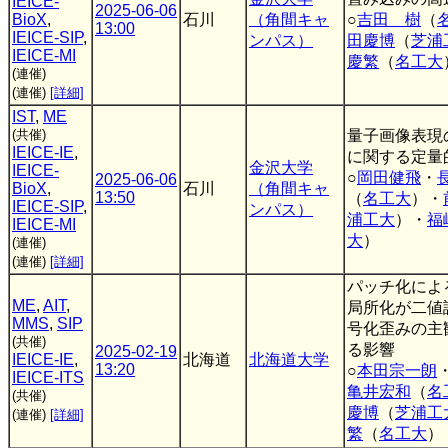
IEICE-
2025-06-06
BioX
,
石川
（角間キャ
○
吉田 樹
（
13:00
IEICE-SIP
,
ンパス）
田慶博
（
芝浦
IEICE-MI
慶繁
（
名工大
(連催)
(連催)
[詳細]
IST
,
ME
(共催)
量子画像表現
IEICE-IE
,
に関する定量
金沢大学
IEICE-
○
岡田健飛
・
2025-06-06
BioX
,
石川
（角間キャ
13:50
（
名工大
）・
IEICE-SIP
,
ンパス）
浦工大
）・
福
IEICE-MI
大
）
(連催)
(連催)
[詳細]
パッチ化によ
ME
,
AIT
,
局所化が二値
MMS
,
SIP
号化歪みの主
(共催)
る影響
2025-02-19
IEICE-IE
,
北海道
北海道大学
13:20
○
本田宗一朗
IEICE-ITS
亀井宏和
（
名
(共催)
慶博
（
芝浦工
(連催)
[詳細]
繁
（
名工大
）