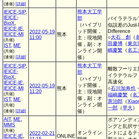
(連催)
[詳細]
熊本大工学
IEICE-SIP
,
IEICE-
部
バイラテラル
BioX
,
（ハイブリ
似誤差のJust-N
IEICE-IE
,
ッド開催，
Difference
2022-05-19
IEICE-MI
熊本
○
大石 創
（
11:00
主：現地開
(共催)
田慶博
（
東京
催，副：オ
IST
,
ME
嶋慶繁
（
名工
ンライン開
(共催)
(連催)
[詳細]
催）
熊本大工学
IEICE-SIP
,
離散フーリエ
IEICE-
部
イラテラルフ
BioX
,
（ハイブリ
高速化
IEICE-IE
,
ッド開催，
2022-05-19
IEICE-MI
熊本
○
石川加寿也
11:20
主：現地開
(共催)
福嶋慶繁
（
名
催，副：オ
IST
,
ME
憲治郎
（
Xiao
ンライン開
(共催)
一郎
（
早大
）
(連催)
[詳細]
催）
AIT
,
ME
,
ポアソンディ
MMS
ングと乱択サ
(共催)
オンライン
ントによるテ
2022-02-21
IEICE-IE
,
ONLINE
11:15