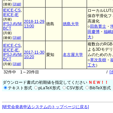
(連催)
[詳細]
IEICE-CS
,
ローカルLU
IEICE-IE
保存平滑化フ
(共催)
高速化
2018-11-29
IPSJ-AVM
,
徳島
徳島大学
13:00
○
田島寛士
・
BCT
田慶博
・
福嶋
(共催)
大
）
(連催)
[詳細]
複数台のRGB
IEICE-CS
,
よる3Dモデ
IEICE-IE
,
2017-11-30
IPSJ-AVM
,
愛知
名古屋大学
ムのためのカ
10:20
BCT
○
草次良樹
・
(共催)
[詳細]
工大
）
32件中 1～20件目
/
[
ダウンロード書式の初期値を指定してください
ＮＥＷ！！
テキスト形式
pLaTeX形式
CSV形式
BibTeX形式
[研究会発表申込システムのトップページに戻る]