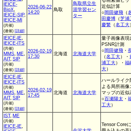
る画素値ビッ
鳥取県立生
IEICE-
近似計算
2026-06-22
BioX
,
鳥取
涯学習セン
14:20
○
岡田健飛
（
IEICE-SIP
,
ター
田慶博
（
芝浦
IEICE-MI
慶繁
（
名工大
(共催)
(連催)
[詳細]
IEICE-IE
,
量子画像表現
IEICE-ITS
PSNR計測
(共催)
○
岡田健飛
・
2026-02-19
MMS
,
ME
,
北海道
北海道大学
17:30
（
名工大
）・
AIT
,
SIP
浦工大
）・
福
(共催)
大
）
(連催)
[詳細]
IEICE-IE
,
ハールライク
IEICE-ITS
よる局所画像
(共催)
2026-02-19
MMS
,
ME
,
北海道
北海道大学
マップの近似
17:45
AIT
,
SIP
○
百瀬陽太
・
(共催)
工大
）
(連催)
[詳細]
IST
,
ME
(共催)
Tensor Co
IEICE-IE
,
金沢大学
畳み込みの高