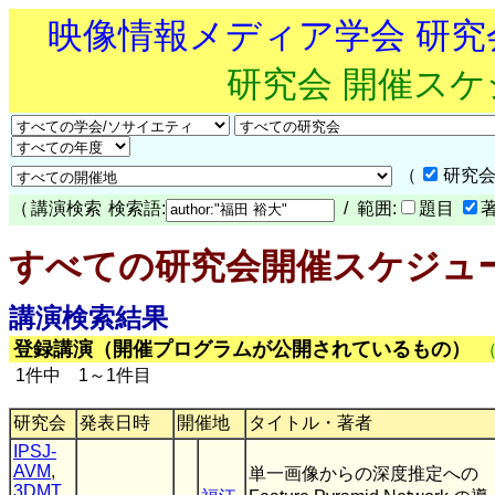
映像情報メディア学会 研
研究会 開催ス
（
研究会
（
講演検索
検索語:
/ 範囲:
題目
すべての研究会開催スケジュ
講演検索結果
登録講演（開催プログラムが公開されているもの）
1件中 1～1件目
研究会
発表日時
開催地
タイトル・著者
IPSJ-
AVM
,
単一画像からの深度推定への
3DMT