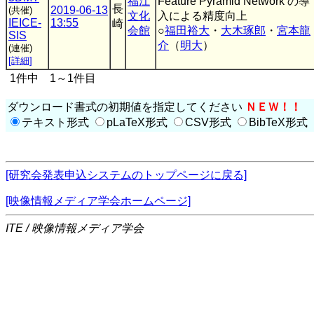
福江
Feature Pyramid Network の導
長
2019-06-13
(共催)
文化
入による精度向上
IEICE-
13:55
崎
会館
○
福田裕大
・
大木琢郎
・
宮本龍
SIS
介
（
明大
）
(連催)
[詳細]
1件中 1～1件目
ダウンロード書式の初期値を指定してください
ＮＥＷ！！
テキスト形式
pLaTeX形式
CSV形式
BibTeX形式
[研究会発表申込システムのトップページに戻る]
[映像情報メディア学会ホームページ]
ITE / 映像情報メディア学会