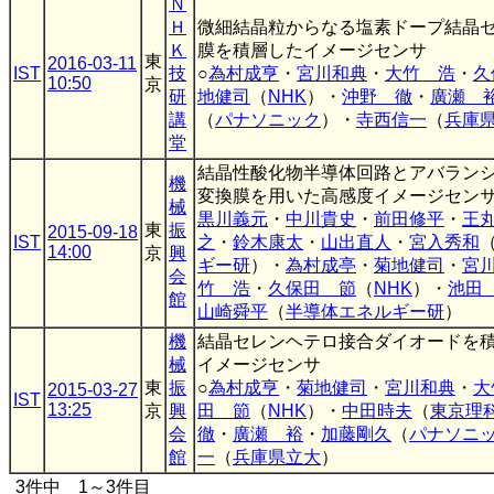
Ｎ
Ｈ
微細結晶粒からなる塩素ドープ結晶
Ｋ
膜を積層したイメージセンサ
東
2016-03-11
IST
技
○
為村成亨
・
宮川和典
・
大竹 浩
・
久
10:50
京
研
地健司
（
NHK
）・
沖野 徹
・
廣瀬 
講
（
パナソニック
）・
寺西信一
（
兵庫県
堂
結晶性酸化物半導体回路とアバラン
機
変換膜を用いた高感度イメージセン
械
黒川義元
・
中川貴史
・
前田修平
・
王
東
振
2015-09-18
IST
之
・
鈴木康太
・
山出直人
・
宮入秀和
14:00
京
興
ギー研
）・
為村成亭
・
菊地健司
・
宮
会
竹 浩
・
久保田 節
（
NHK
）・
池田
館
山崎舜平
（
半導体エネルギー研
）
機
結晶セレンヘテロ接合ダイオードを
械
イメージセンサ
東
振
○
為村成亨
・
菊地健司
・
宮川和典
・
大
2015-03-27
IST
13:25
京
興
田 節
（
NHK
）・
中田時夫
（
東京理
会
徹
・
廣瀬 裕
・
加藤剛久
（
パナソニ
館
一
（
兵庫県立大
）
3件中 1～3件目