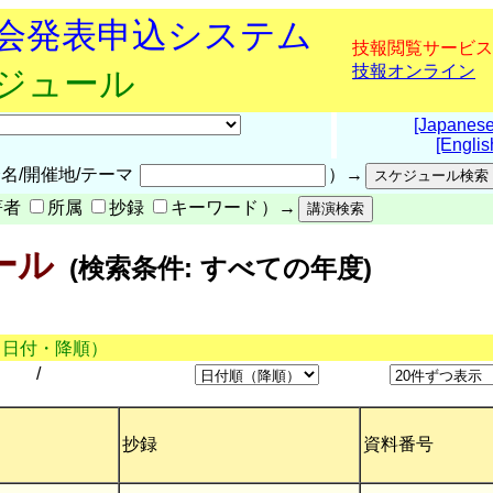
究会発表申込システム
技報閲覧サービス
技報オンライン
ケジュール
[Japanese
[Englis
名/開催地/テーマ
）→
著者
所属
抄録
キーワード
）→
ール
(検索条件: すべての年度)
（日付・降順）
/
抄録
資料番号