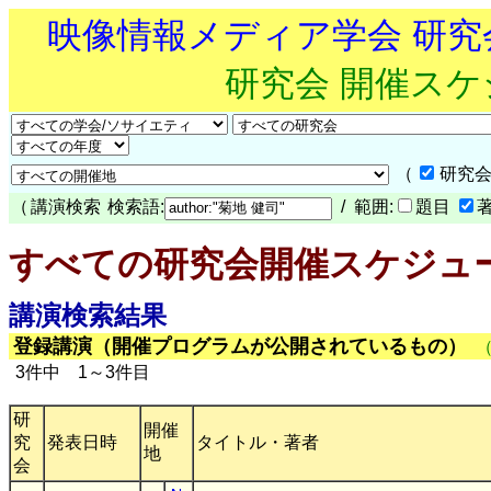
映像情報メディア学会 研
研究会 開催ス
（
研究会
（
講演検索
検索語:
/ 範囲:
題目
すべての研究会開催スケジュ
講演検索結果
登録講演（開催プログラムが公開されているもの）
3件中 1～3件目
研
開催
究
発表日時
タイトル・著者
地
会