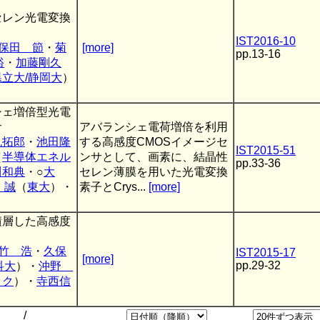
セレン光電変換
IST2016-10
保田 節
・
菊
[more]
pp.13-16
裕
・
加藤剛久
立大/静岡大
）
シェ増倍型光電
サ
アバランシェ電荷増倍を利用
丸拓郎
・
池田隆
する高感度CMOSイメージセ
IST2015-51
（
半導体エネル
ンサとして、画素に、結晶性
pp.33-36
川和典
・○
大
セレン薄膜を用いた光電変換
 誠
（
東大
）・
素子とCrys...
[more]
積層した高感度
竹 浩
・
久保
IST2015-17
[more]
pp.29-32
科大
）・
沖野
ック
）・
寺西信
/