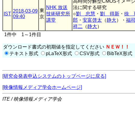
高時間分解型CMOSイメー
NHK 放送
法に関する研究
東
2018-03-09
IST
技術研究所
○
劉 忠慧
・
劉 得新
・
徐 
09:40
京
講堂
郎
・
安富啓太
（
静大
）・
福
祥二
（
静大
）
1件中 1～1件目
ダウンロード書式の初期値を指定してください
ＮＥＷ！！
テキスト形式
pLaTeX形式
CSV形式
BibTeX形式
[研究会発表申込システムのトップページに戻る]
[映像情報メディア学会ホームページ]
ITE / 映像情報メディア学会