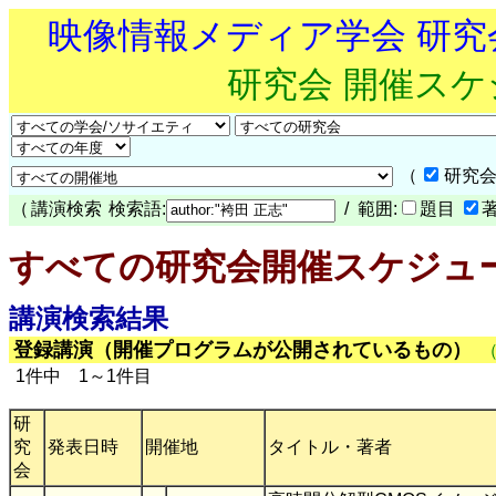
映像情報メディア学会 研
研究会 開催ス
（
研究会
（
講演検索
検索語:
/ 範囲:
題目
すべての研究会開催スケジュ
講演検索結果
登録講演（開催プログラムが公開されているもの）
1件中 1～1件目
研
究
発表日時
開催地
タイトル・著者
会