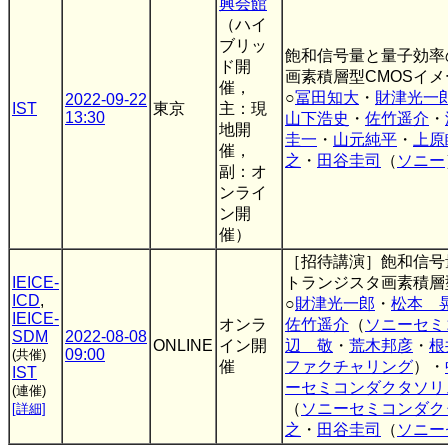
興会館
（ハイ
ブリッ
飽和信号量と量子効率
ド開
画素積層型CMOSイ
催，
○
冨田知大
・
財津光一
2022-09-22
IST
東京
主：現
13:30
山下浩史
・
佐竹遥介
・
地開
圭一
・
山元純平
・
上原
催，
之
・
田谷圭司
（
ソニー
副：オ
ンライ
ン開
催）
［招待講演］飽和信号
IEICE-
トランジスタ画素積層
ICD
,
○
財津光一郎
・
松本 
IEICE-
オンラ
佐竹遥介
（
ソニーセミ
SDM
2022-08-08
ONLINE
イン開
辺 敬
・
荒木邦彦
・
根
09:00
(共催)
催
ファクチャリング
）・
IST
ーセミコンダクタソリ
(連催)
（
ソニーセミコンダク
[詳細]
之
・
田谷圭司
（
ソニー