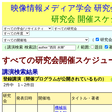
映像情報メディア学会 研
研究会 開催ス
（
研究会
（
講演検索
検索語:
/ 範囲:
題目
すべての研究会開催スケジュ
講演検索結果
登録講演（開催プログラムが公開されているもの）
2件中 1～2件目
研究
発表日時
開催地
タイトル・著者
会
機械振