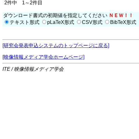
2件中 1～2件目
ダウンロード書式の初期値を指定してください
ＮＥＷ！！
テキスト形式
pLaTeX形式
CSV形式
BibTeX形式
[研究会発表申込システムのトップページに戻る]
[映像情報メディア学会ホームページ]
ITE / 映像情報メディア学会