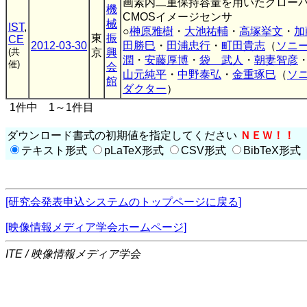
画素内二重保持容量を用いたグロー
機
CMOSイメージセンサ
械
IST
,
○
榊原雅樹
・
大池祐輔
・
高塚挙文
・
加
東
振
CE
2012-03-30
田勝巳
・
田浦忠行
・
町田貴志
（
ソニ
(共
京
興
潤
・
安藤厚博
・
袋 武人
・
朝妻智彦
催)
会
山元純平
・
中野泰弘
・
金重琢巳
（
ソ
館
ダクター
）
1件中 1～1件目
ダウンロード書式の初期値を指定してください
ＮＥＷ！！
テキスト形式
pLaTeX形式
CSV形式
BibTeX形式
[研究会発表申込システムのトップページに戻る]
[映像情報メディア学会ホームページ]
ITE / 映像情報メディア学会