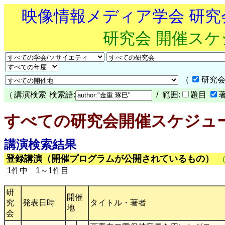
映像情報メディア学会 研
研究会 開催ス
（
研究会
（
講演検索
検索語:
/ 範囲:
題目
すべての研究会開催スケジュ
講演検索結果
登録講演（開催プログラムが公開されているもの）
1件中 1～1件目
研
開催
究
発表日時
タイトル・著者
地
会