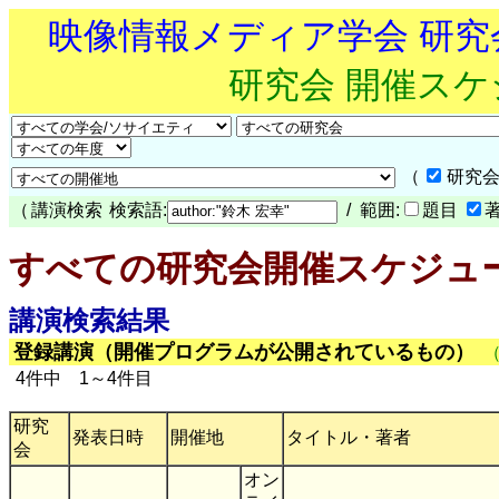
映像情報メディア学会 研
研究会 開催ス
（
研究会
（
講演検索
検索語:
/ 範囲:
題目
すべての研究会開催スケジュ
講演検索結果
登録講演（開催プログラムが公開されているもの）
4件中 1～4件目
研究
発表日時
開催地
タイトル・著者
会
オン