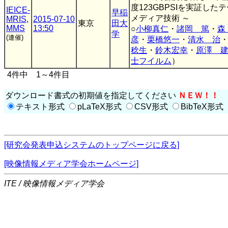
度123GBPSIを実証した
IEICE-
早稲
メディア技術 ～
MRIS
,
2015-07-10
東京
田大
MMS
13:50
○
小柳真仁
・
諸岡 篤
・
森
学
(連催)
彦
・
栗橋悠一
・
清水 治
稔生
・
鈴木宏幸
・
原澤 
士フイルム
）
4件中 1～4件目
ダウンロード書式の初期値を指定してください
ＮＥＷ！！
テキスト形式
pLaTeX形式
CSV形式
BibTeX形式
[研究会発表申込システムのトップページに戻る]
[映像情報メディア学会ホームページ]
ITE / 映像情報メディア学会