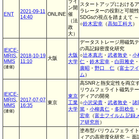
ライ
スタートアップにおける
ン開
ラレーターの役割と可能性
2021-09-11
ENT
ONLINE
催
14:40
SDGsの視点を踏まえて ～
（法
○
鈴木宏幸
（
高知工科大
）
政
大）
データストレージ用磁気
の高記録密度化研究
IEICE-
大阪
○
辻本真志
・
武者敦史
・
小
MRIS
,
2018-10-19
大阪
MMS
11:10
大学
仁
・
鈴木宏幸
・
白田雅史
(連催)
廣昭
・
野口 仁
（
富士フ
ム
）
高SNRと熱安定性を両立
リウムフェライト磁気テ
IEICE-
東京
ディアの開発
MRIS
,
2017-07-07
東京
工業
○
小沢栄貴
・
武者敦史
・
MMS
16:35
大学
篤
・
小柳真仁
・
多田稔生
(連催)
宏幸
（
富士フイルム 記録
ア研究所
）
塗布型バリウムフェライ
ィアの高密度化研究 ～ 面