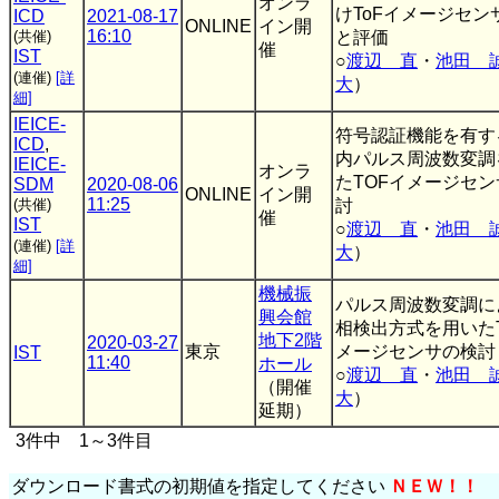
オンラ
けToFイメージセン
ICD
2021-08-17
ONLINE
イン開
16:10
(共催)
と評価
催
IST
○
渡辺 直
・
池田 
(連催)
[詳
大
）
細]
IEICE-
符号認証機能を有す
ICD
,
内パルス周波数変調
IEICE-
オンラ
たTOFイメージセ
SDM
2020-08-06
ONLINE
イン開
11:25
(共催)
討
催
IST
○
渡辺 直
・
池田 
(連催)
[詳
大
）
細]
機械振
パルス周波数変調に
興会館
相検出方式を用いた
地下2階
2020-03-27
東京
メージセンサの検討
IST
11:40
ホール
○
渡辺 直
・
池田 
（開催
大
）
延期）
3件中 1～3件目
ダウンロード書式の初期値を指定してください
ＮＥＷ！！