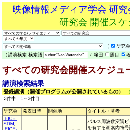
映像情報メディア学会 研
研究会 開催ス
（
研究会
（
講演検索
検索語:
/ 範囲:
題目
すべての研究会開催スケジュ
講演検索結果
登録講演（開催プログラムが公開されているもの）
3件中 1～3件目
研究会
発表日時
開催地
タイトル・著者
IEICE-
パルス周波数変調ピ
SDM
,
を有する画素内符号
IEICE-