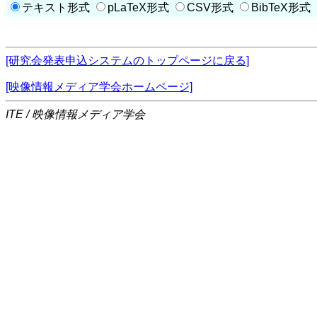
テキスト形式
pLaTeX形式
CSV形式
BibTeX形式
[研究会発表申込システムのトップページに戻る]
[映像情報メディア学会ホームページ]
ITE / 映像情報メディア学会