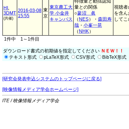
特徴量と動揺認知
東京農工大
量との関係
視聴者
HI
,
東
2016-03-08
3DMT
学 小金井
○
蓼沼 眞
を含ん
15:55
京
(共催)
キャンパス
（
NES
）・
森田寿
してこ
哉
・
小峯一晃
（
NHK
）
1件中 1～1件目
ダウンロード書式の初期値を指定してください
ＮＥＷ！！
テキスト形式
pLaTeX形式
CSV形式
BibTeX形式
[研究会発表申込システムのトップページに戻る]
[映像情報メディア学会ホームページ]
ITE / 映像情報メディア学会