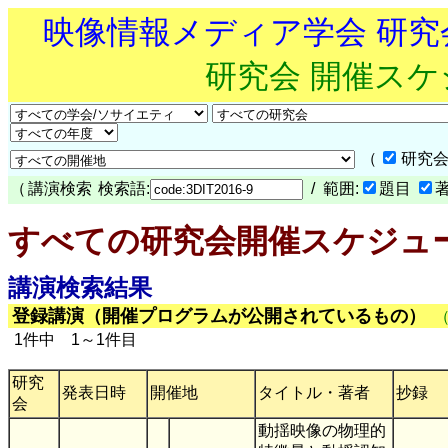
映像情報メディア学会 研
研究会 開催ス
（
研究会
（
講演検索
検索語:
/ 範囲:
題目
すべての研究会開催スケジュ
講演検索結果
登録講演（開催プログラムが公開されているもの）
1件中 1～1件目
研究
発表日時
開催地
タイトル・著者
抄録
会
動揺映像の物理的