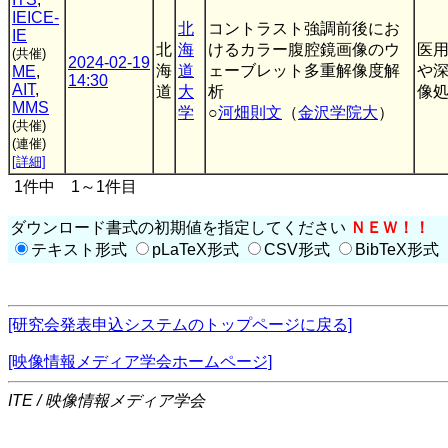
IEICE-
北
コントラスト強調前後にお
IE
北
海
けるカラー腹腔鏡画像のウ
医
(共催)
2024-02-19
海
道
ェーブレット多重解像度解
や
ME
,
14:30
AIT
,
道
大
析
像処
MMS
学
○
河畑則文
（
金沢学院大
）
(共催)
(連催)
[詳細]
1件中 1～1件目
ダウンロード書式の初期値を指定してください
ＮＥＷ！！
テキスト形式
pLaTeX形式
CSV形式
BibTeX形式
[研究会発表申込システムのトップページに戻る]
[映像情報メディア学会ホームページ]
ITE / 映像情報メディア学会