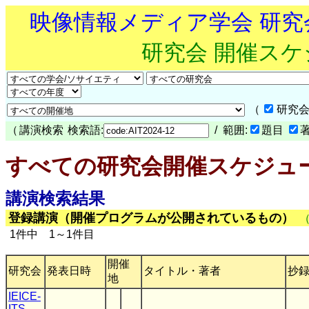
映像情報メディア学会 研
研究会 開催ス
（
研究会
（
講演検索
検索語:
/ 範囲:
題目
すべての研究会開催スケジュ
講演検索結果
登録講演（開催プログラムが公開されているもの）
1件中 1～1件目
開催
研究会
発表日時
タイトル・著者
抄
地
IEICE-
ITS
,