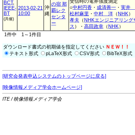
受信時の電界強度測定
BCT
,
の宿 那
沖
○
中村円香
・
成清善一
・
実井
IEEE-
2013-02-21
覇レク
BT
10:00
縄
松村麻里
・
中村 洋
（
NHK
）
センタ
(共催)
孝夫
（
NHKエンジニアリング
ー
ス
）・
高田政幸
（
NHK
）
1件中 1～1件目
ダウンロード書式の初期値を指定してください
ＮＥＷ！！
テキスト形式
pLaTeX形式
CSV形式
BibTeX形式
[研究会発表申込システムのトップページに戻る]
[映像情報メディア学会ホームページ]
ITE / 映像情報メディア学会