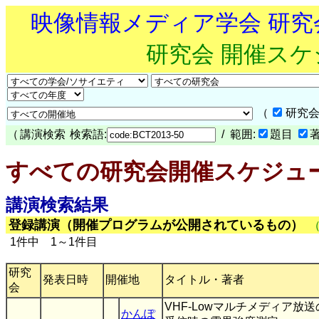
映像情報メディア学会 研
研究会 開催ス
（
研究会
（
講演検索
検索語:
/ 範囲:
題目
すべての研究会開催スケジュ
講演検索結果
登録講演（開催プログラムが公開されているもの）
1件中 1～1件目
研究
発表日時
開催地
タイトル・著者
会
VHF-Lowマルチメディア放
かんぽ