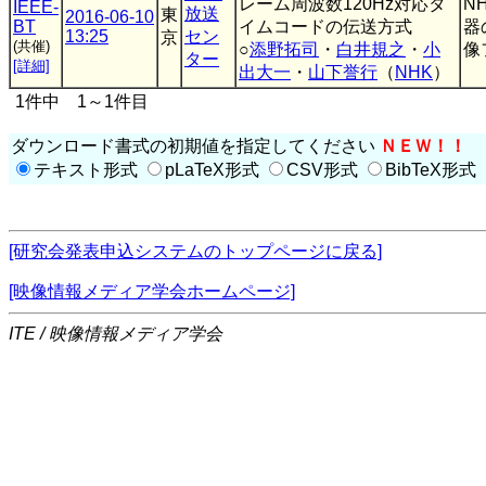
レーム周波数120Hz対応タ
N
IEEE-
放送
東
2016-06-10
BT
イムコードの伝送方式
器
13:25
セン
京
(共催)
○
添野拓司
・
白井規之
・
小
像
ター
[詳細]
出大一
・
山下誉行
（
NHK
）
1件中 1～1件目
ダウンロード書式の初期値を指定してください
ＮＥＷ！！
テキスト形式
pLaTeX形式
CSV形式
BibTeX形式
[研究会発表申込システムのトップページに戻る]
[映像情報メディア学会ホームページ]
ITE / 映像情報メディア学会