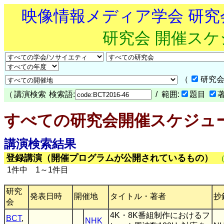
映像情報メディア学会 研
研究会 開催ス
（
研究会
（
講演検索
検索語:
/ 範囲:
題目
すべての研究会開催スケジュ
講演検索結果
登録講演（開催プログラムが公開されているもの）
1件中 1～1件目
研究
発表日時
開催地
タイトル・著者
抄
会
4K・8K番組制作におけるフ
BCT
,
NHK