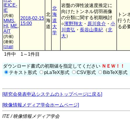
IEICE-
岩盤の弾性波速度推定に
北
IE
向けたトンネル切羽画像
北
海
トン
(共催)
の分類に関する初期検討
2018-02-15
海
道
行う
MMS
,
15:00
○
濱野翔太
・
原川良介
・
小
HI
,
ME
,
道
大
る必要
川貴弘
・
長谷山美紀
（
北
AIT
学
大
）
(共催)
(連催)
[詳細]
1件中 1～1件目
ダウンロード書式の初期値を指定してください
ＮＥＷ！！
テキスト形式
pLaTeX形式
CSV形式
BibTeX形式
[研究会発表申込システムのトップページに戻る]
[映像情報メディア学会ホームページ]
ITE / 映像情報メディア学会