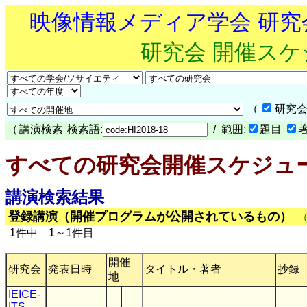
映像情報メディア学会 研
研究会 開催ス
（
研究会
（
講演検索
検索語:
/ 範囲:
題目
すべての研究会開催スケジュ
講演検索結果
登録講演（開催プログラムが公開されているもの）
1件中 1～1件目
開催
研究会
発表日時
タイトル・著者
抄録
地
IEICE-
ITS
,