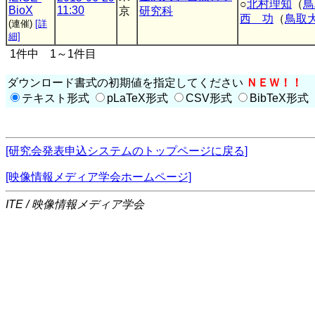
○
北村理知
（
鳥
BioX
11:30
京
研究科
西 功
（
鳥取
(連催)
[詳
細]
1件中 1～1件目
ダウンロード書式の初期値を指定してください
ＮＥＷ！！
テキスト形式
pLaTeX形式
CSV形式
BibTeX形式
[研究会発表申込システムのトップページに戻る]
[映像情報メディア学会ホームページ]
ITE / 映像情報メディア学会