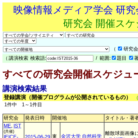
映像情報メディア学会 研
研究会 開催ス
（
研究会
（
講演検索
検索語:
/ 範囲:
題目
すべての研究会開催スケジュ
講演検索結果
登録講演（開催プログラムが公開されているもの）
1件中 1～1件目
研究会
発表日時
開催地
タイトル・著
ME
,
IST
(共催)
離散球面画像に
東
金沢大学 自然科学
IEICE-
2015-06-29