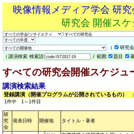
映像情報メディア学会 研
研究会 開催ス
（
研究会
（
講演検索
検索語:
/ 範囲:
題目
すべての研究会開催スケジュ
講演検索結果
登録講演（開催プログラムが公開されているもの）
1件中 1～1件目
研
究
発表日時
開催地
タイトル・著者
会