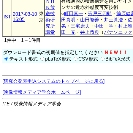
ＮＨ
有機薄膜の積層構造を用いたイメ
Ｋ放
ンサの近赤外感度可変技術
東
送技
○
町田真一
・
宍戸三四郎
・
徳原健
2017-03-10
IST
16:05
京
術研
田真明
・
山田隆善
・
井土眞澄
・
佐
究所
晃
・
三宅康夫
・
中田 学
・
村上雅
講堂
田 充
・
井上恭典
（
パナソニック
1件中 1～1件目
ダウンロード書式の初期値を指定してください
ＮＥＷ！！
テキスト形式
pLaTeX形式
CSV形式
BibTeX形式
[研究会発表申込システムのトップページに戻る]
[映像情報メディア学会ホームページ]
ITE / 映像情報メディア学会