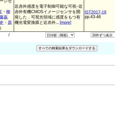
ージセ
近赤外感度を電子制御可能な可視−近
富
・
柳
赤外有機CMOSイメージセンサを開
IST2017-19
pp.43-46
藤嘉
発した．可視光領域に感度をもつ有
史
・
原
機光電変換膜と近赤外...
[more]
）
/