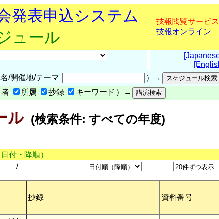
究会発表申込システム
技報閲覧サービス
技報オンライン
ケジュール
[Japanese
[Englis
名/開催地/テーマ
）→
著者
所属
抄録
キーワード
）→
ール
(検索条件: すべての年度)
（日付・降順）
/
抄録
資料番号