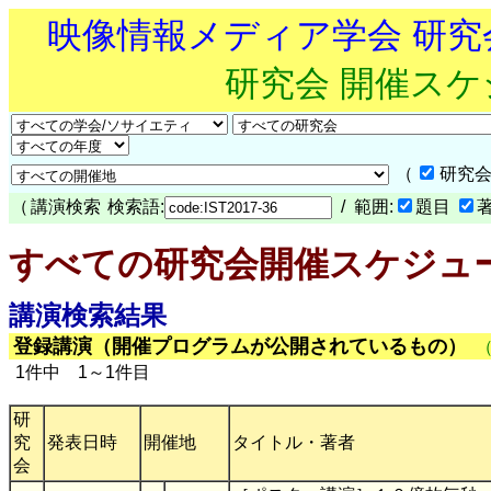
映像情報メディア学会 研
研究会 開催ス
（
研究会
（
講演検索
検索語:
/ 範囲:
題目
すべての研究会開催スケジュ
講演検索結果
登録講演（開催プログラムが公開されているもの）
1件中 1～1件目
研
究
発表日時
開催地
タイトル・著者
会