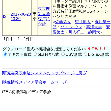
［ポスター講演］１０億枚毎秒
を目指す像面マルチアパーチャ
東京理
方式時間圧縮型CMOSイメージ
東
科大学
2017-06-23
IST
センサの開発
13:30
京
森戸記
○
佐藤祐人
・
望月風大
・
香川景一
念館
郎
・
ソ ミン ウン
・
高澤大志
・
安
富啓太
・
川人祥二
（
静岡大
）
1件中 1～1件目
ダウンロード書式の初期値を指定してください
ＮＥＷ！！
テキスト形式
pLaTeX形式
CSV形式
BibTeX形式
[研究会発表申込システムのトップページに戻る]
[映像情報メディア学会ホームページ]
ITE / 映像情報メディア学会