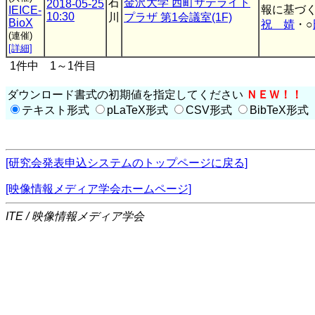
石
金沢大学 西町サテライト
2018-05-25
報に基づ
IEICE-
10:30
川
プラザ 第1会議室(1F)
BioX
祝 婧
・○
(連催)
[詳細]
1件中 1～1件目
ダウンロード書式の初期値を指定してください
ＮＥＷ！！
テキスト形式
pLaTeX形式
CSV形式
BibTeX形式
[研究会発表申込システムのトップページに戻る]
[映像情報メディア学会ホームページ]
ITE / 映像情報メディア学会