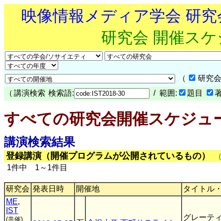
映像情報メディア学会 研
研究会 開催ス
（
研究会
（
講演検索
検索語:
/ 範囲:
題目
すべての研究会開催スケジュ
講演検索結果
登録講演（開催プログラムが公開されているもの）
1件中 1～1件目
研究会
発表日時
開催地
タイトル
ME
,
IST
グレーテ
(共催)