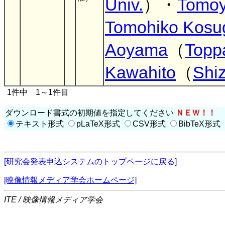
Univ.
）・
Tomoy
Tomohiko Kosu
Aoyama
（
Toppa
Kawahito
（
Shi
1件中 1～1件目
ダウンロード書式の初期値を指定してください
ＮＥＷ！！
テキスト形式
pLaTeX形式
CSV形式
BibTeX形式
[研究会発表申込システムのトップページに戻る]
[映像情報メディア学会ホームページ]
ITE / 映像情報メディア学会