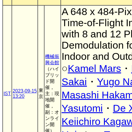
A 648 x 484-Pix
Time-of-Flight 
with 8 and 12 
Demodulation f
Indoor and Out
機械振
興会館
○
Kamel Mars
・
（ハイ
ブリッ
Sakai
・
Yugo N
ド開
催，
東
2023-09-15
Masashi Hakam
IST
主：現
13:20
京
地開
Yasutomi
・
De 
催，
副：オ
ンライ
Keiichiro Kaga
ン開
催）