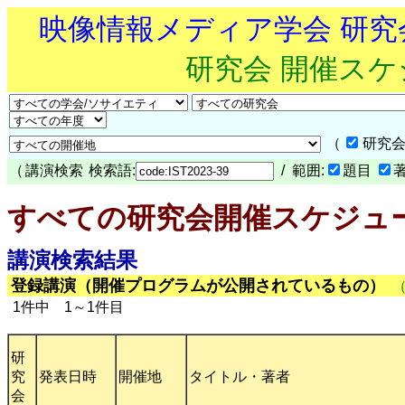
映像情報メディア学会 研
研究会 開催ス
（
研究会
（
講演検索
検索語:
/ 範囲:
題目
すべての研究会開催スケジュ
講演検索結果
登録講演（開催プログラムが公開されているもの）
1件中 1～1件目
研
究
発表日時
開催地
タイトル・著者
会