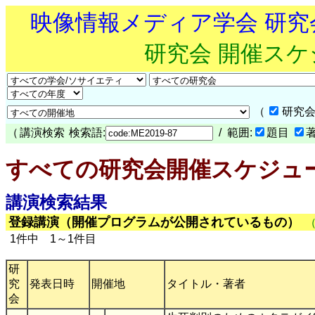
映像情報メディア学会 研
研究会 開催ス
（
研究会
（
講演検索
検索語:
/ 範囲:
題目
すべての研究会開催スケジュ
講演検索結果
登録講演（開催プログラムが公開されているもの）
1件中 1～1件目
研
究
発表日時
開催地
タイトル・著者
会