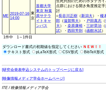
生死判別のためのホタテガイ
首都大学
点群における開き角度推定手
東京 秋葉
討
東
2019-07-16
ME
原サテラ
○
長谷川正樹
（
新潟大
）・
榎
14:00
京
イトキャ
郎
（
滋賀県大
）・
戸田真志
（
ンパス
大
）・
桒原康裕
・
三好晃治
（
試
）・
西田芳則
（
函館水試
）
1件中 1～1件目
ダウンロード書式の初期値を指定してください
ＮＥＷ！！
テキスト形式
pLaTeX形式
CSV形式
BibTeX形式
[研究会発表申込システムのトップページに戻る]
[映像情報メディア学会ホームページ]
ITE / 映像情報メディア学会