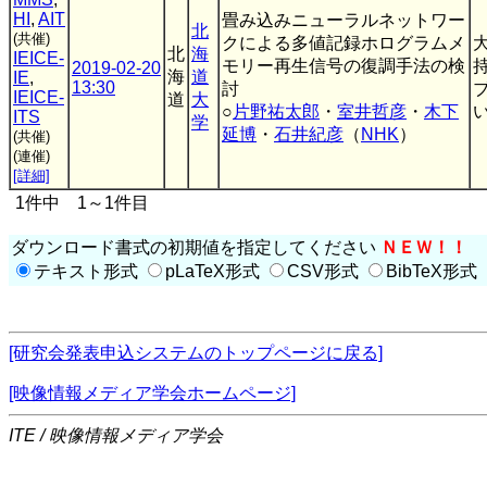
HI
,
AIT
畳み込みニューラルネットワー
北
(共催)
クによる多値記録ホログラムメ
北
海
IEICE-
モリー再生信号の復調手法の検
2019-02-20
海
道
IE
,
13:30
討
IEICE-
道
大
○
片野祐太郎
・
室井哲彦
・
木下
い
ITS
学
延博
・
石井紀彦
（
NHK
）
(共催)
(連催)
[詳細]
1件中 1～1件目
ダウンロード書式の初期値を指定してください
ＮＥＷ！！
テキスト形式
pLaTeX形式
CSV形式
BibTeX形式
[研究会発表申込システムのトップページに戻る]
[映像情報メディア学会ホームページ]
ITE / 映像情報メディア学会