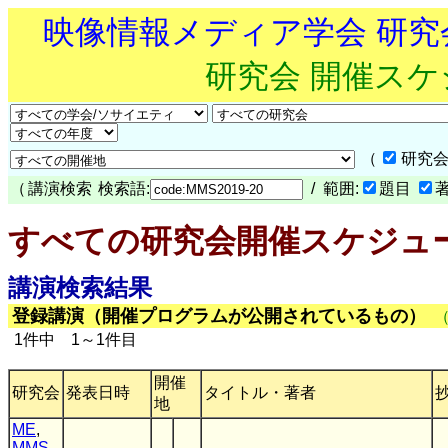
映像情報メディア学会 研
研究会 開催ス
（
研究会
（
講演検索
検索語:
/ 範囲:
題目
すべての研究会開催スケジュ
講演検索結果
登録講演（開催プログラムが公開されているもの）
1件中 1～1件目
開催
研究会
発表日時
タイトル・著者
地
ME
,
MMS
,