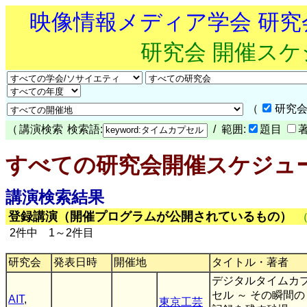
映像情報メディア学会 研
研究会 開催ス
（
研究会
（
講演検索
検索語:
/ 範囲:
題目
すべての研究会開催スケジュ
講演検索結果
登録講演（開催プログラムが公開されているもの）
2件中 1～2件目
研究会
発表日時
開催地
タイトル・著者
デジタルタイムカ
セル ～ その瞬間の
AIT
,
東京工芸