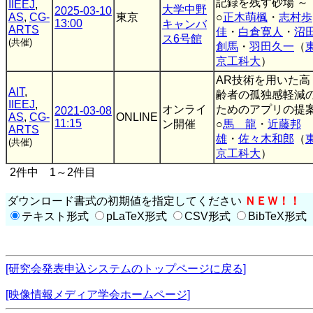
記録を残す砂場 ～
IIEEJ
,
大学中野
2025-03-10
AS
,
CG-
東京
○
正木萌楓
・
志村歩
13:00
キャンバ
ARTS
佳
・
白倉寛人
・
沼
ス6号館
(共催)
創馬
・
羽田久一
（
京工科大
）
AR技術を用いた高
AIT
,
齢者の孤独感軽減
IIEEJ
,
オンライ
ためのアプリの提
2021-03-08
AS
,
CG-
ONLINE
11:15
ン開催
○
馬 龍
・
近藤邦
ARTS
雄
・
佐々木和郎
（
(共催)
京工科大
）
2件中 1～2件目
ダウンロード書式の初期値を指定してください
ＮＥＷ！！
テキスト形式
pLaTeX形式
CSV形式
BibTeX形式
[研究会発表申込システムのトップページに戻る]
[映像情報メディア学会ホームページ]