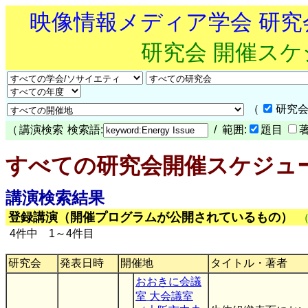
映像情報メディア学会 研
研究会 開催ス
（
研究会
（
講演検索
検索語:
/ 範囲:
題目
すべての研究会開催スケジュ
講演検索結果
登録講演（開催プログラムが公開されているもの）
4件中 1～4件目
研究会
発表日時
開催地
タイトル・著者
おおきに会議
室 大会議室