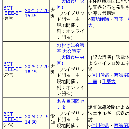
（大阪市中央
生体組織表面にお
区）
な電界分布を発生
BCT
,
大
2025-02-20
IEEE-BT
（ハイブリッ
い導波管構造
15:45
阪
(共催)
ド開催，主：
○
西舘嗣海
・
齊藤一
現地開催，
大
）
副：オンライ
ン開催）
おおきに会議
室 大会議室
（大阪市中央
［記念講演］誘電
区）
よるマイクロ波エ
BCT
,
大
2025-02-20
IEEE-BT
（ハイブリッ
送
16:15
阪
(共催)
ド開催，主：
○
仲川俊哉
・
西舘嗣
現地開催，
一幸
（
千葉大
）
副：オンライ
ン開催）
名古屋国際セ
ンター
誘電体導波路によ
（ハイブリッ
波エネルギー伝送
BCT
,
愛
2024-02-15
IEEE-BT
ド開催，主：
討
14:30
知
(共催)
現地開催，
○
仲川俊哉
・
西舘嗣