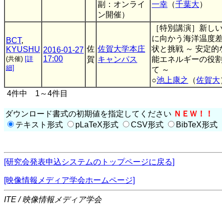
副：オンライ
一幸
（
千葉大
）
ン開催）
［特別講演］新し
に向かう海洋温度
BCT
,
佐
佐賀大学本庄
状と挑戦 ～ 安定
KYUSHU
2016-01-27
17:00
(共催)
[詳
賀
キャンパス
能エネルギーの役
細]
て ～
○
池上康之
（
佐賀大
4件中 1～4件目
ダウンロード書式の初期値を指定してください
ＮＥＷ！！
テキスト形式
pLaTeX形式
CSV形式
BibTeX形式
[研究会発表申込システムのトップページに戻る]
[映像情報メディア学会ホームページ]
ITE / 映像情報メディア学会