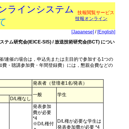
オンラインシステム
技報閲覧サービス
技報オンライン
て
[Japanese]
/
[English]
テム研究会(IEICE-SIS) / 放送技術研究会(BCT) につい
催/連催の場合は，申込先または主目的で参加する1つの
加費・聴講参加費・年間登録費）には，懇親会費などの
発表者（登壇者1名/発表）
一般
学生
D/L権なし
発表参加
費が必要
*4
D/L権が必要な学生は
※D/L権付
発表参加費が必要 *4