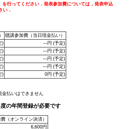
）を行ってください．発表参加費については，発表申込
さい．
）
聴講参加費（当日現金払い）
定)
---円 (予定)
定)
---円 (予定)
定)
---円 (予定)
定)
---円 (予定)
定)
0円 (予定)
現金払いはできません
年度の年間登録が必要です
録費（オンライン決済）
6,600円