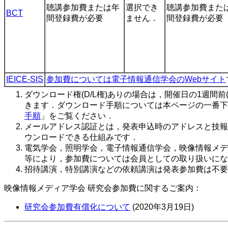
聴講参加費または年
選択でき
聴講参加費また
BCT
間登録費が必要
ません．
間登録費が必要
IEICE-SIS
参加費については電子情報通信学会のWebサイト
ダウンロード権(D/L権)ありの場合は，開催日の1週間前
きます．ダウンロード手順については本ページの一番下
手順
」をご覧ください．
メールアドレス認証とは，発表申込時のアドレスと技報
ウンロードできる仕組みです．
電気学会，照明学会，電子情報通信学会，映像情報メデ
等により，参加費については会員としての取り扱いにな
招待講演，特別講演などの依頼講演は発表参加費は不要
映像情報メディア学会 研究会参加費に関するご案内：
研究会参加費有償化について
(2020年3月19日)