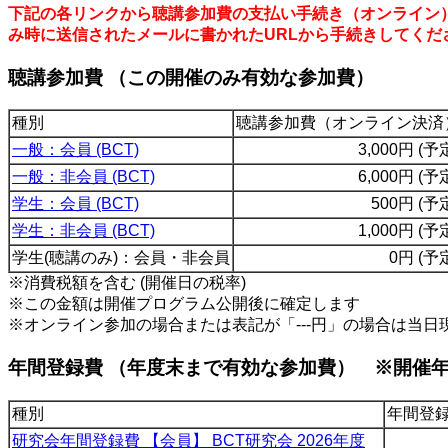
下記の各リンクから聴講参加費の支払い手続き（オンライン
み時に送信されたメールに書かれたURLから手続きしてくだ
聴講参加費 （この開催のみ有効な参加費）
種別
聴講参加費（オンライン決済
一般：会員 (BCT)
3,000円 (予
一般：非会員 (BCT)
6,000円 (予
学生：会員 (BCT)
500円 (予
学生：非会員 (BCT)
1,000円 (予
学生(聴講のみ)：会員・非会員
0円 (予
※消費税額を含む (開催日の税率)
※この金額は開催プログラム公開後に確定します
※オンライン参加の場合または表記が「---円」の場合は当日
年間登録費 （年度末まで有効な参加費） ※開催
種別
年間登
研究会年間登録費 【会員】 BCT研究会 2026年度