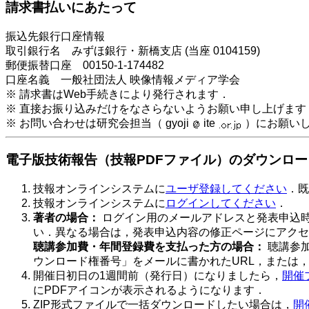
請求書払いにあたって
振込先銀行口座情報
取引銀行名 みずほ銀行・新橋支店 (当座 0104159)
郵便振替口座 00150-1-174482
口座名義 一般社団法人 映像情報メディア学会
※ 請求書はWeb手続きにより発行されます．
※ 直接お振り込みだけをなさらないようお願い申し上げます
※ お問い合わせは研究会担当（ gyoji
ite
）にお願い
電子版技術報告（技報PDFファイル）のダウンロー
技報オンラインシステムに
ユーザ登録してください
．既
技報オンラインシステムに
ログインしてください
．
著者の場合：
ログイン用のメールアドレスと発表申込
い．異なる場合は，発表申込内容の修正ページにアクセ
聴講参加費・年間登録費を支払った方の場合：
聴講参
ウンロード権番号」をメールに書かれたURL，または
開催日初日の1週間前（発行日）になりましたら，
開催
にPDFアイコンが表示されるようになります．
ZIP形式ファイルで一括ダウンロードしたい場合は，
開