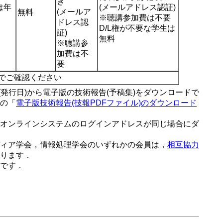
き
は年
(メールアドレス認証)
(メールア
無料
※聴講参加費は不要
ドレス認
D/L権が不要な学生は
証)
無料
※聴講参
加費は不
要
でご確認ください
(発行日)から電子版の技術報告(予稿集)をダウンロードで
の「
電子版技術報告(技報PDFファイル)のダウンロード
オンラインシステムのログインアドレスが同じ場合にダ
ィア学会，情報処理学会のいずれかの会員は，
相互協力
ります．
です．