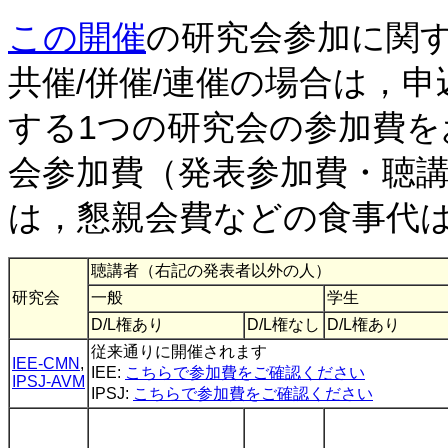
この開催
の研究会参加に関
共催/併催/連催の場合は，
する1つの研究会の参加費
会参加費（発表参加費・聴
は，懇親会費などの食事代
聴講者（右記の発表者以外の人）
研究会
一般
学生
D/L権あり
D/L権なし
D/L権あり
従来通りに開催されます
IEE-CMN
,
IEE:
こちらで参加費をご確認ください
IPSJ-AVM
IPSJ:
こちらで参加費をご確認ください