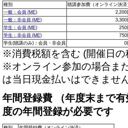
種別
聴講参加費（オンライン決済
一般：会員 (ME)
2,20
一般：非会員 (ME)
3,30
学生：会員 (ME)
25
学生：非会員 (ME)
75
学生(聴講のみ)：会員・非会員
0
※消費税額を含む (開催日の
※オンライン参加の場合また
は当日現金払いはできませ
年間登録費 （年度末まで
度の年間登録が必要です
種別
年間登録費（オンライン決済）