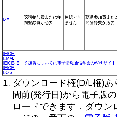
聴講参加費または年
選択でき
聴講参加費また
ME
間登録費が必要
ません．
間登録費が必要
IEICE-
EMM
,
参加費については電子情報通信学会のWebサイト
IEICE-IE
,
IEICE-
LOIS
ダウンロード権(D/L権)
間前(発行日)から電子版の
ロードできます．ダウン