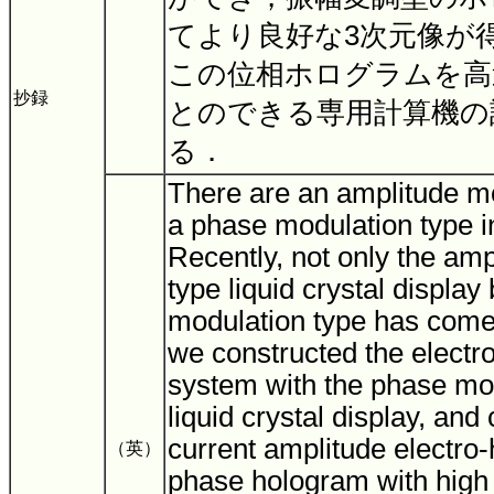
てより良好な3次元像が
この位相ホログラムを高
抄録
とのできる専用計算機の
る．
There are an amplitude m
a phase modulation type i
Recently, not only the am
type liquid crystal display
modulation type has come
we constructed the electr
system with the phase mo
liquid crystal display, an
current amplitude electro
（英）
phase hologram with high d