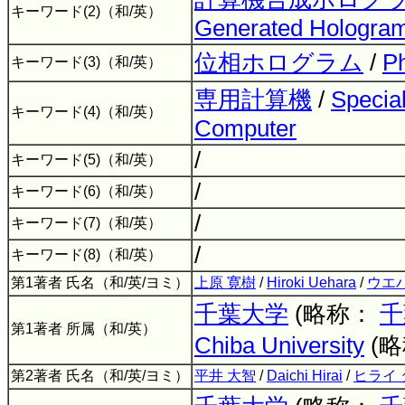
キーワード(2)（和/英）
Generated Hologra
位相ホログラム
/
P
キーワード(3)（和/英）
専用計算機
/
Specia
キーワード(4)（和/英）
Computer
/
キーワード(5)（和/英）
/
キーワード(6)（和/英）
/
キーワード(7)（和/英）
/
キーワード(8)（和/英）
第1著者 氏名（和/英/ヨミ）
上原 寛樹
/
Hiroki Uehara
/
ウエ
千葉大学
(略称：
千
第1著者 所属（和/英）
Chiba University
(
第2著者 氏名（和/英/ヨミ）
平井 大智
/
Daichi Hirai
/
ヒライ