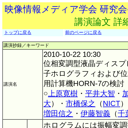
映像情報メディア学会 研究
講演論文 詳
トップに戻る
前のページに戻る
講演抄録／キーワード
2010-10-22 10:30
位相変調型液晶ディスプ
子ホログラフィおよび位
用計算機HORN-7の検討
講演名
○
上原寛樹
・
平井大智
・
大
）・
市橋保之
（
NICT
）
増田信之
・
伊藤智義
（
千
ホログラムには振幅変調