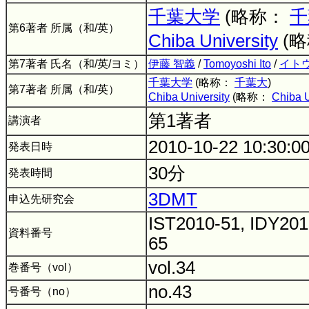
千葉大学
(略称：
千
第6著者 所属（和/英）
Chiba University
(
第7著者 氏名（和/英/ヨミ）
伊藤 智義
/
Tomoyoshi Ito
/
イト
千葉大学
(略称：
千葉大
)
第7著者 所属（和/英）
Chiba University
(略称：
Chiba U
第1著者
講演者
2010-10-22 10:30:0
発表日時
30分
発表時間
3DMT
申込先研究会
IST2010-51, IDY201
資料番号
65
vol.34
巻番号（vol）
no.43
号番号（no）