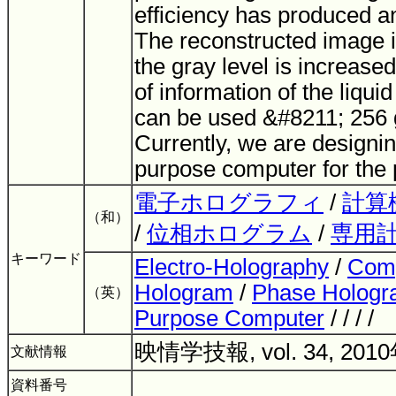
efficiency has produced an
The reconstructed image is
the gray level is increase
of information of the liquid
can be used &#8211; 256 g
Currently, we are designin
purpose computer for the
電子ホログラフィ
/
計算
（和）
/
位相ホログラム
/
専用
キーワード
Electro-Holography
/
Comp
Hologram
/
Phase Holog
（英）
Purpose Computer
/ / / /
映情学技報, vol. 34, 201
文献情報
資料番号