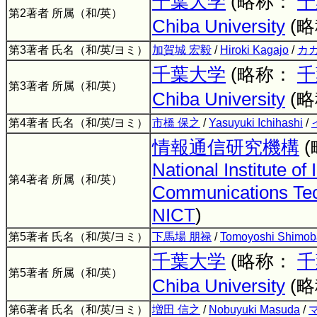
千葉大学
(略称：
千
第2著者 所属（和/英）
Chiba University
(
第3著者 氏名（和/英/ヨミ）
加賀城 宏毅
/
Hiroki Kagajo
/
カ
千葉大学
(略称：
千
第3著者 所属（和/英）
Chiba University
(
第4著者 氏名（和/英/ヨミ）
市橋 保之
/
Yasuyuki Ichihashi
/
情報通信研究機構
National Institute of
第4著者 所属（和/英）
Communications Te
NICT
)
第5著者 氏名（和/英/ヨミ）
下馬場 朋禄
/
Tomoyoshi Shimo
千葉大学
(略称：
千
第5著者 所属（和/英）
Chiba University
(
第6著者 氏名（和/英/ヨミ）
増田 信之
/
Nobuyuki Masuda
/