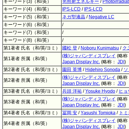
キーワード(3)（和/英）
光照射エネルギー
/
Photoirradia
キーワード(4)（和/英）
IPS-LCD
/
IPS-LCD
キーワード(5)（和/英）
ネガ型液晶
/
Negative LC
キーワード(6)（和/英）
/
キーワード(7)（和/英）
/
キーワード(8)（和/英）
/
第1著者 氏名（和/英/ヨミ）
國松 登
/
Noboru Kunimatsu
/
ク
(株)ジャパンディスプレイ
(略称
第1著者 所属（和/英）
Japan Display Inc.
(略称：
JDI
)
第2著者 氏名（和/英/ヨミ）
園田 英博
/
Hidehiro Sonoda
/
ソ
(株)ジャパンディスプレイ
(略称
第2著者 所属（和/英）
Japan Display Inc.
(略称：
JDI
)
第3著者 氏名（和/英/ヨミ）
兵頭 洋祐
/
Yosuke Hyodo
/
ヒョ
(株)ジャパンディスプレイ
(略称
第3著者 所属（和/英）
Japan Display Inc.
(略称：
JDI
)
第4著者 氏名（和/英/ヨミ）
冨岡 安
/
Yasushi Tomioka
/
トミ
(株)ジャパンディスプレイ
(略称
第4著者 所属（和/英）
Japan Display Inc.
(略称：
JDI
)