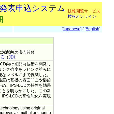
会発表申込システム
技報閲覧サービス
技報オンライン
細
[Japanese]
/
[English]
けた光配向技術の開発
 安
（
JDI
）
LCD向け光配向技術を開発し
リング強度をラビング並みに
能なレベルにまで低減した。
強度は基板の表面凹凸や櫛歯
、IPS-LCDの特性を効果
ことを明らかにした。この新
PS-LCDの高性能化を実現
echnology using original
improves azimuthal anchoring