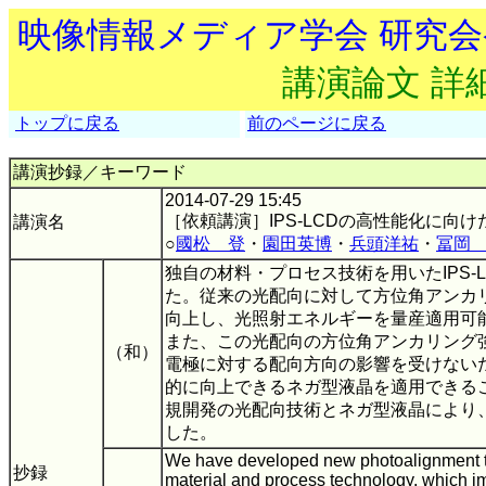
映像情報メディア学会 研究
講演論文 詳
トップに戻る
前のページに戻る
講演抄録／キーワード
2014-07-29 15:45
［依頼講演］IPS-LCDの高性能化に向
講演名
○
國松 登
・
園田英博
・
兵頭洋祐
・
冨岡
独自の材料・プロセス技術を用いたIPS-
た。従来の光配向に対して方位角アンカ
向上し、光照射エネルギーを量産適用可
また、この光配向の方位角アンカリング
（和）
電極に対する配向方向の影響を受けないため
的に向上できるネガ型液晶を適用できる
規開発の光配向技術とネガ型液晶により、I
した。
We have developed new photoalignment t
抄録
material and process technology, which 