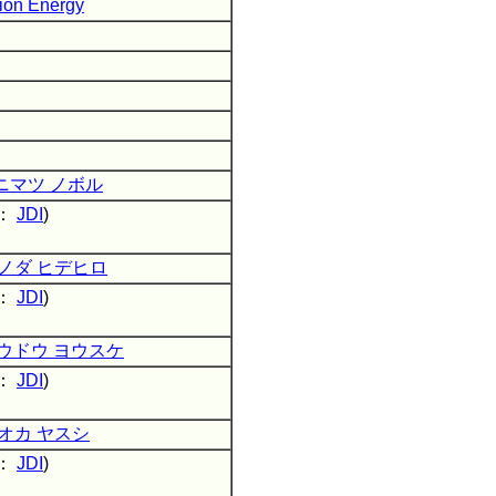
tion Energy
ニマツ ノボル
：
JDI
)
ノダ ヒデヒロ
：
JDI
)
ウドウ ヨウスケ
：
JDI
)
オカ ヤスシ
：
JDI
)