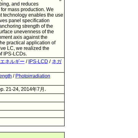
ubbing, and reduces
d for mass production. We
ent technology enables the use
ves panel specification
anchoring strength of the
urface unevenness of the
nment axis against the
the practical application of
ve LC, we realized the
of IPS-LCDs.
エネルギー
/
IPS-LCD
/
ネガ
rength
/
Photoirradiation
pp. 21-24, 2014年7月.