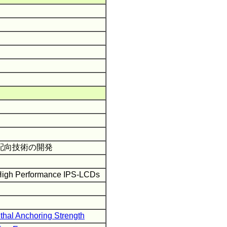
光配向技術の開発
 High Performance IPS-LCDs
thal Anchoring Strength