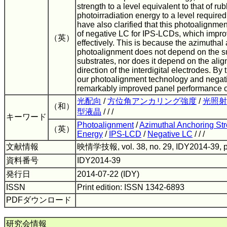
strength to a level equivalent to that of r
photoirradiation energy to a level require
have also clarified that this photoalignm
of negative LC for IPS-LCDs, which impro
（英）
effectively. This is because the azimuthal 
photoalignment does not depend on the s
substrates, nor does it depend on the alig
direction of the interdigital electrodes. By 
our photoalignment technology and negati
remarkably improved panel performance 
光配向
/
方位角アンカリング強度
/
光照射
（和）
型液晶
/ / /
キーワード
Photoalignment
/
Azimuthal Anchoring St
（英）
Energy
/
IPS-LCD
/
Negative LC
/ / /
文献情報
映情学技報, vol. 38, no. 29, IDY2014-39, 
資料番号
IDY2014-39
発行日
2014-07-22 (IDY)
ISSN
Print edition: ISSN 1342-6893
PDFダウンロード
研究会情報