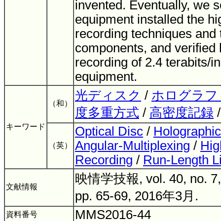
invented. Eventually, we s
equipment installed the hi
recording techniques and
components, and verified 
recording of 2.4 terabits/i
equipment.
光ディスク
/
ホログラフ
（和）
度多重方式
/
高密度記録
キーワード
Optical Disc
/
Holographi
Angular-Multiplexing
/
Hig
（英）
Recording
/
Run-Length L
映情学技報, vol. 40, no. 7
文献情報
pp. 65-69, 2016年3月.
MMS2016-44
資料番号