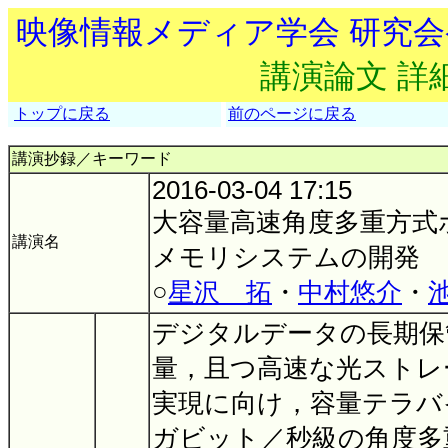
映像情報メディア学会 研究
講演論文 詳
トップに戻る
前のページに戻る
講演抄録／キーワード
2016-03-04 17:15
大容量高速角度多重方式
講演名
メモリシステムの開発
○
星沢 拓
・
中村悠介
・
デジタルデータの長期保
量，且つ高速な光ストレ
実現に向け，容量テラバ
ガビット／秒級の角度多