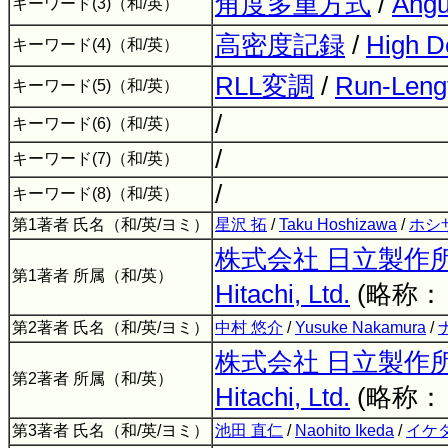
角度多重方式
/
Angu
キーワード(3)（和/英）
高密度記録
/
High D
キーワード(4)（和/英）
RLL変調
/
Run-Lengt
キーワード(5)（和/英）
/
キーワード(6)（和/英）
/
キーワード(7)（和/英）
/
キーワード(8)（和/英）
第1著者 氏名（和/英/ヨミ）
星沢 拓
/
Taku Hoshizawa
/
ホシ
株式会社 日立製作
第1著者 所属（和/英）
Hitachi, Ltd.
(略称
第2著者 氏名（和/英/ヨミ）
中村 悠介
/
Yusuke Nakamura
/
株式会社 日立製作
第2著者 所属（和/英）
Hitachi, Ltd.
(略称
第3著者 氏名（和/英/ヨミ）
池田 直仁
/
Naohito Ikeda
/
イケ