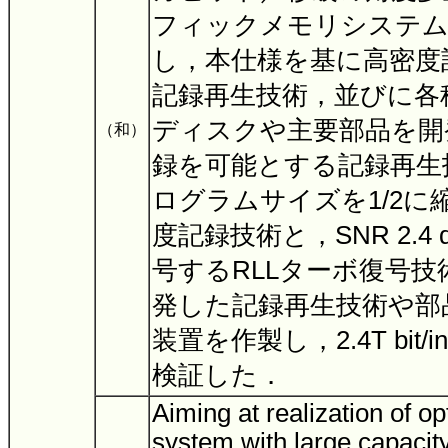
フィックメモリシステム
し，本仕様を基に高密度
記録再生技術，並びに各
ディスクや主要部品を開
（和）
録を可能とする記録再生
ログラムサイズを1/2に
度記録技術と，SNR 2.4
号するRLLターボ復号
発した記録再生技術や部
装置を作製し，2.4T bit
検証した．
Aiming at realization of op
system with large capacity