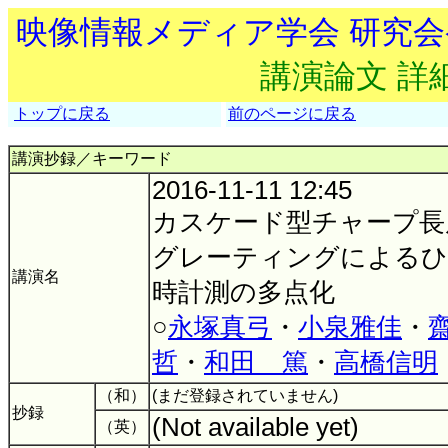
映像情報メディア学会 研究
講演論文 詳
トップに戻る
前のページに戻る
講演抄録／キーワード
2016-11-11 12:45
カスケード型チャープ長
グレーティングによるひ
講演名
時計測の多点化
○
永塚真弓
・
小泉雅佳
・
哲
・
和田 篤
・
高橋信明
（和）
(まだ登録されていません)
抄録
(Not available yet)
（英）