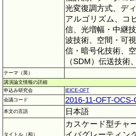
光変復調方式、デ
アルゴリズム、コ
信、光増幅・中継
波技術、空間・可
信・暗号化技術、
（SDM）伝送技術
テーマ（英）
講演論文情報の詳細
申込み研究会
IEICE-OFT
2016-11-OFT-OCS
会議コード
日本語
本文の言語
カスケード型チャ
イバグレーティン
タイトル（和）