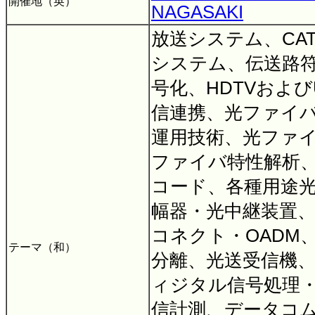
開催地（英）
NAGASAKI
放送システム、CA
システム、伝送路
号化、HDTVおよび
信連携、光ファイ
運用技術、光ファ
ファイバ特性解析
コード、各種用途
幅器・光中継装置
コネクト・OADM
テーマ（和）
分離、光送受信機
ィジタル信号処理
信計測、データコ