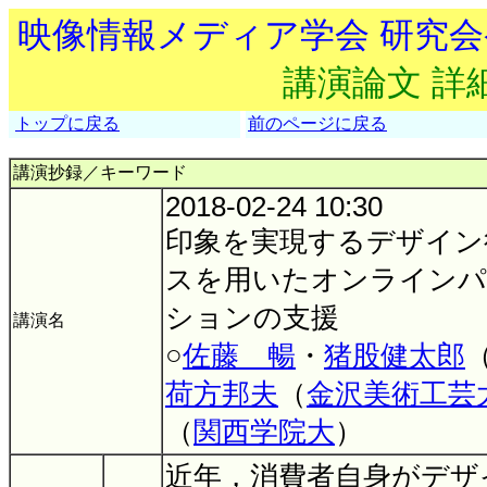
映像情報メディア学会 研究
講演論文 詳
トップに戻る
前のページに戻る
講演抄録／キーワード
2018-02-24 10:30
印象を実現するデザイン
スを用いたオンラインパ
ションの支援
講演名
○
佐藤 暢
・
猪股健太郎
荷方邦夫
（
金沢美術工芸
（
関西学院大
）
近年，消費者自身がデザ