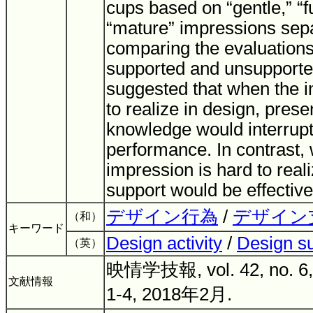
cups based on “gentle,” “fu
“mature” impressions sepa
comparing the evaluation
supported and unsupporte
suggested that when the i
to realize in design, pres
knowledge would interrupt
performance. In contrast,
impression is hard to reali
support would be effectiv
デザイン行為
/
デザイン
（和）
キーワード
Design activity
/
Design s
（英）
映情学技報, vol. 42, no. 6,
文献情報
1-4, 2018年2月.