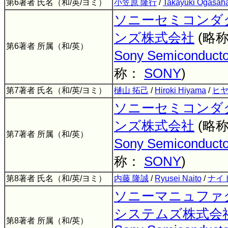
第6著者 氏名（和/英/ヨミ）
小笠原 隆行
/
Takayuki Ogasah
ソニーセミコンダ
ンズ株式会社
(略
第6著者 所属（和/英）
Sony Semiconductor
称：
SONY
)
第7著者 氏名（和/英/ヨミ）
樋山 拓己
/
Hiroki Hiyama
/
ヒヤ
ソニーセミコンダ
ンズ株式会社
(略
第7著者 所属（和/英）
Sony Semiconductor
称：
SONY
)
第8著者 氏名（和/英/ヨミ）
内藤 隆誠
/
Ryusei Naito
/
ナイ
ソニーマニュファ
システムズ株式会
第8著者 所属（和/英）