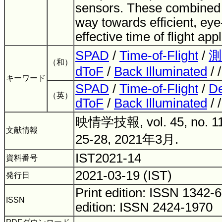
sensors. These combined 
way towards efficient, eye
effective time of flight app
SPAD
/
Time-of-Flight
/
測
（和）
dToF
/
Back Illuminated
/ 
キーワード
SPAD
/
Time-of-Flight
/
De
（英）
dToF
/
Back Illuminated
/ 
映情学技報, vol. 45, no. 11,
文献情報
25-28, 2021年3月.
IST2021-14
資料番号
2021-03-19 (IST)
発行日
Print edition: ISSN 1342
ISSN
edition: ISSN 2424-1970