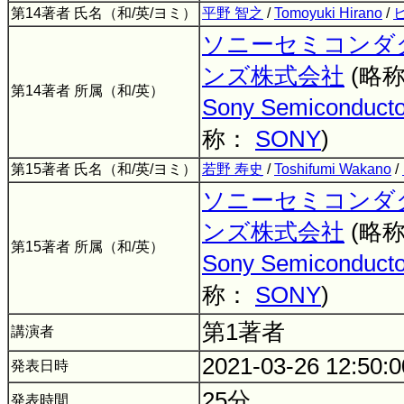
第14著者 氏名（和/英/ヨミ）
平野 智之
/
Tomoyuki Hirano
/
ソニーセミコンダ
ンズ株式会社
(略
第14著者 所属（和/英）
Sony Semiconductor
称：
SONY
)
第15著者 氏名（和/英/ヨミ）
若野 寿史
/
Toshifumi Wakano
/
ソニーセミコンダ
ンズ株式会社
(略
第15著者 所属（和/英）
Sony Semiconductor
称：
SONY
)
第1著者
講演者
2021-03-26 12:50:
発表日時
25分
発表時間