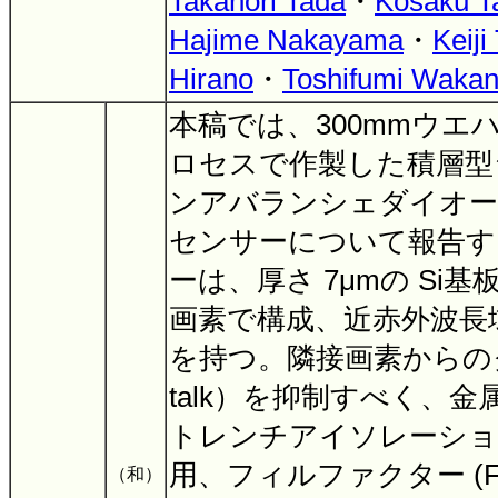
Takanori Tada
・
Kosaku T
Hajime Nakayama
・
Keiji
Hirano
・
Toshifumi Waka
本稿では、300mmウエハ 
ロセスで作製した積層型
ンアバランシェダイオード 
センサーについて報告す
ーは、厚さ 7μmの Si基
画素で構成、近赤外波長域
を持つ。隣接画素からのク
talk）を抑制すべく、
トレンチアイソレーション
用、フィルファクター (F
（和）