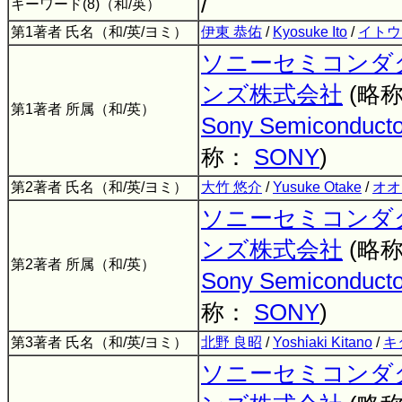
/
キーワード(8)（和/英）
第1著者 氏名（和/英/ヨミ）
伊東 恭佑
/
Kyosuke Ito
/
イトウ
ソニーセミコンダ
ンズ株式会社
(略
第1著者 所属（和/英）
Sony Semiconductor
称：
SONY
)
第2著者 氏名（和/英/ヨミ）
大竹 悠介
/
Yusuke Otake
/
オオ
ソニーセミコンダ
ンズ株式会社
(略
第2著者 所属（和/英）
Sony Semiconductor
称：
SONY
)
第3著者 氏名（和/英/ヨミ）
北野 良昭
/
Yoshiaki Kitano
/
キ
ソニーセミコンダ