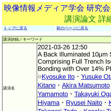
映像情報メディア学会 研究
講演論文 詳
トップに戻る
前のページに戻る
講演抄録／キーワード
2021-03-26 12:50
A Back Illuminated 10μm 
Comprising Full Trench I
Bonding with Over 14% 
○
Kyosuke Ito
・
Yusuke Ot
Kitano
・
Akira Matsumoto
講演名
Yamamoto
・
Takayuki Og
Hiyama
・
Ryusei Naito
・