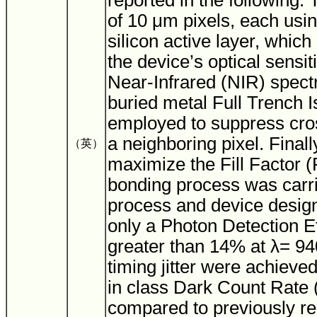
reported in the following.
of 10 μm pixels, each usi
silicon active layer, which
the device’s optical sensiti
Near-Infrared (NIR) spec
buried metal Full Trench I
employed to suppress cros
a neighboring pixel. Finally
（英）
maximize the Fill Factor (
bonding process was carr
process and device design
only a Photon Detection E
greater than 14% at λ= 9
timing jitter were achieved
in class Dark Count Rate
compared to previously r