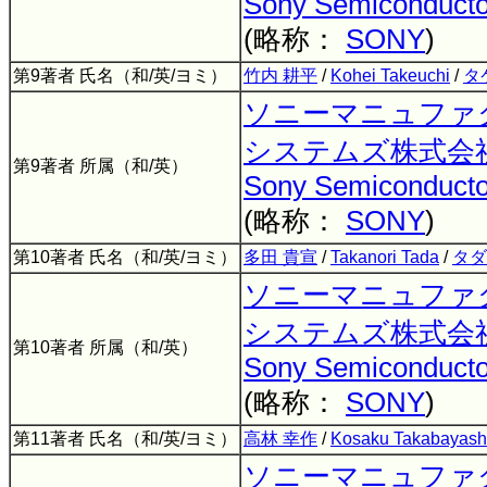
Sony Semiconducto
(略称：
SONY
)
第9著者 氏名（和/英/ヨミ）
竹内 耕平
/
Kohei Takeuchi
/
タ
ソニーマニュファ
システムズ株式会
第9著者 所属（和/英）
Sony Semiconducto
(略称：
SONY
)
第10著者 氏名（和/英/ヨミ）
多田 貴宣
/
Takanori Tada
/
タダ
ソニーマニュファ
システムズ株式会
第10著者 所属（和/英）
Sony Semiconducto
(略称：
SONY
)
第11著者 氏名（和/英/ヨミ）
高林 幸作
/
Kosaku Takabayash
ソニーマニュファ